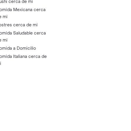
ushi cerca de mi
omida Mexicana cerca
e mi
ostres cerca de mi
omida Saludable cerca
e mi
omida a Domicilio
omida Italiana cerca de
i