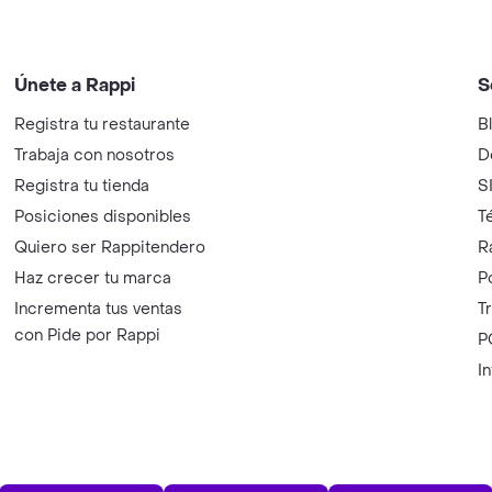
Únete a Rappi
S
Registra tu restaurante
B
Trabaja con nosotros
D
Registra tu tienda
S
Posiciones disponibles
T
Quiero ser Rappitendero
R
Haz crecer tu marca
P
Incrementa tus ventas
T
con Pide por Rappi
P
I