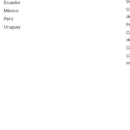
S
Ecuador
C
México
d
Perú
P
Uruguay
C
d
C
C
m