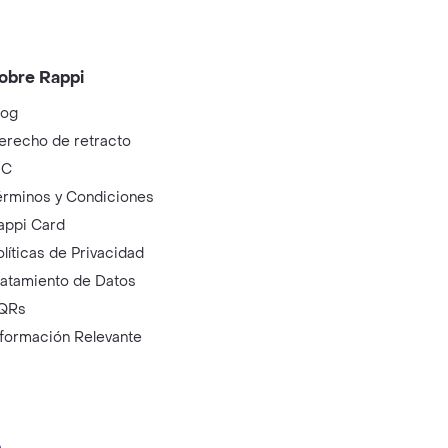
obre Rappi
log
erecho de retracto
IC
érminos y Condiciones
appi Card
olíticas de Privacidad
ratamiento de Datos
QRs
nformación Relevante