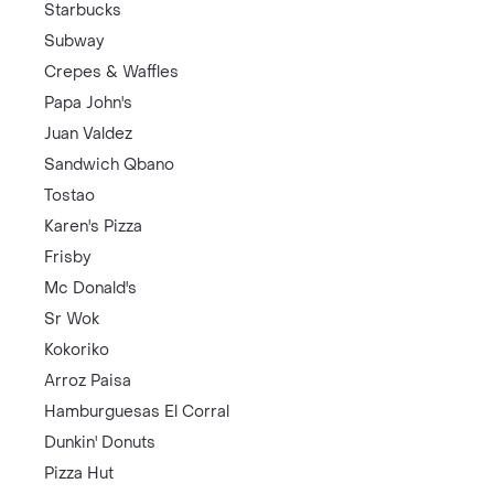
Starbucks
Subway
Crepes & Waffles
Papa John's
Juan Valdez
Sandwich Qbano
Tostao
Karen's Pizza
Frisby
Mc Donald's
Sr Wok
Kokoriko
Arroz Paisa
Hamburguesas El Corral
Dunkin' Donuts
Pizza Hut