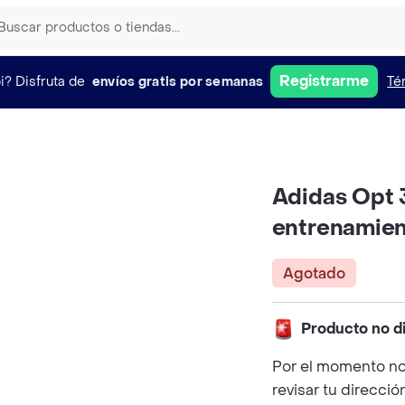
Registrarme
i?
Disfruta de
envíos gratis por semanas
Té
Adidas Opt 3
entrenamie
Agotado
Producto no d
Por el momento no
revisar tu direcció