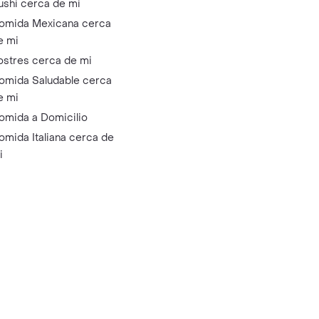
ushi cerca de mi
omida Mexicana cerca
e mi
ostres cerca de mi
omida Saludable cerca
e mi
omida a Domicilio
omida Italiana cerca de
i