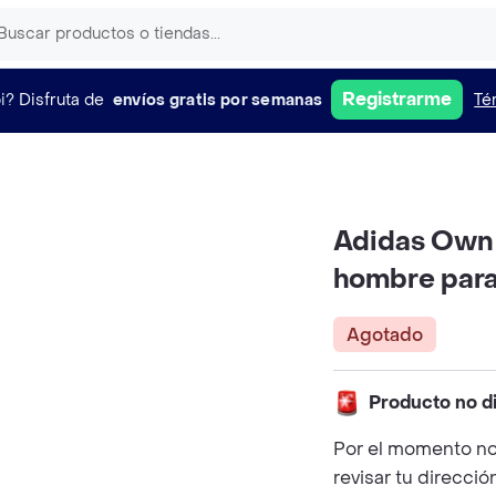
Registrarme
i?
Disfruta de
envíos gratis por semanas
Té
Adidas Own 
hombre para
Agotado
Producto no d
Por el momento no
revisar tu direcció