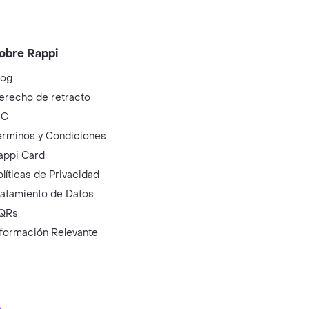
obre Rappi
log
erecho de retracto
IC
érminos y Condiciones
appi Card
olíticas de Privacidad
ratamiento de Datos
QRs
nformación Relevante