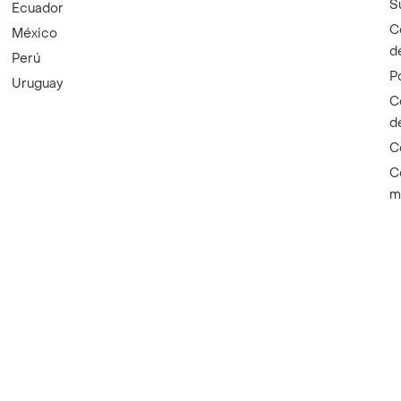
S
Ecuador
C
México
d
Perú
P
Uruguay
C
d
C
C
m