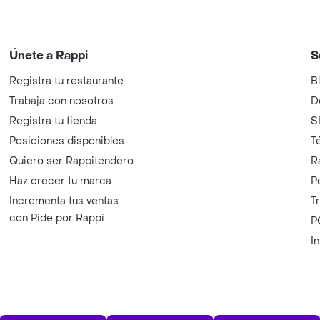
Únete a Rappi
S
Registra tu restaurante
B
Trabaja con nosotros
D
Registra tu tienda
S
Posiciones disponibles
T
Quiero ser Rappitendero
R
Haz crecer tu marca
P
Incrementa tus ventas
T
con Pide por Rappi
P
I