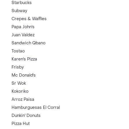
Starbucks
Subway
Crepes & Waffles
Papa John's
Juan Valdez
Sandwich Qbano
Tostao
Karen's Pizza
Frisby
Mc Donald's
Sr Wok
Kokoriko
Arroz Paisa
Hamburguesas El Corral
Dunkin' Donuts
Pizza Hut