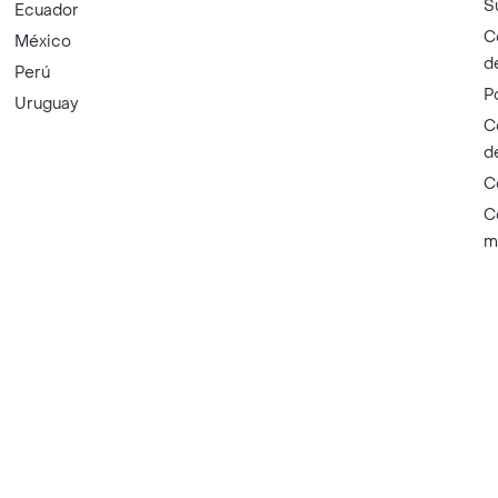
S
Ecuador
C
México
d
Perú
P
Uruguay
C
d
C
C
m