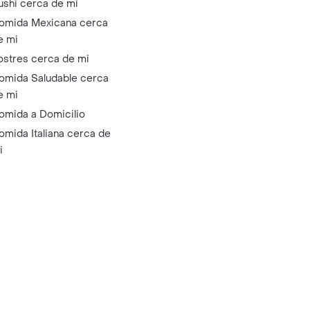
ushi cerca de mi
omida Mexicana cerca
e mi
ostres cerca de mi
omida Saludable cerca
e mi
omida a Domicilio
omida Italiana cerca de
i