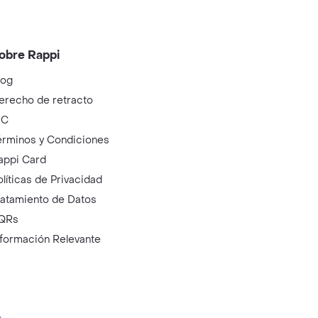
obre Rappi
log
erecho de retracto
IC
érminos y Condiciones
appi Card
olíticas de Privacidad
ratamiento de Datos
QRs
nformación Relevante