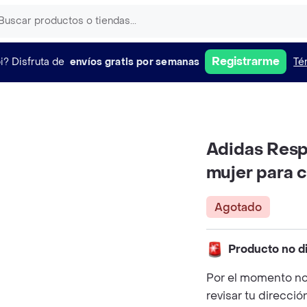
Registrarme
i?
Disfruta de
envíos gratis por semanas
Té
Adidas Resp
mujer para c
Agotado
Producto no d
Por el momento no
revisar tu direcció