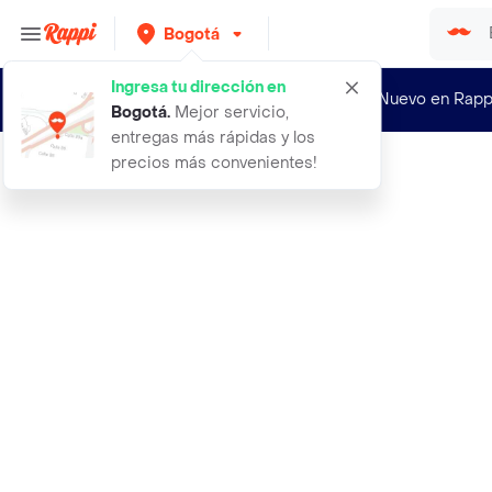
Bogotá
Ingresa tu dirección en
¿Nuevo en Rapp
Bogotá
.
Mejor servicio,
entregas más rápidas y los
precios más convenientes!
Rappi
adidas response super 30 w tenis bl