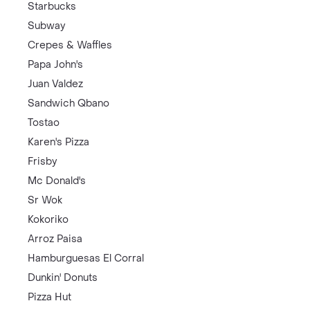
Starbucks
Subway
Crepes & Waffles
Papa John's
Juan Valdez
Sandwich Qbano
Tostao
Karen's Pizza
Frisby
Mc Donald's
Sr Wok
Kokoriko
Arroz Paisa
Hamburguesas El Corral
Dunkin' Donuts
Pizza Hut