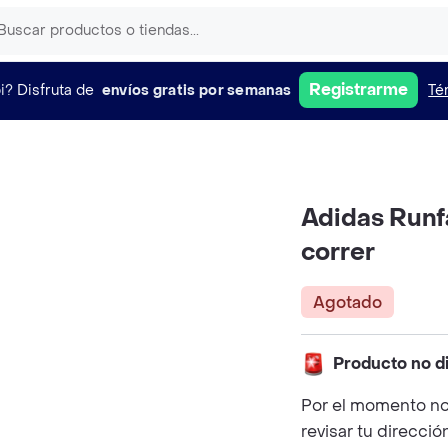
Registrarme
i?
Disfruta de
envíos gratis por semanas
Té
Adidas Runfa
correr
Agotado
Producto no d
Por el momento no
revisar tu direcció