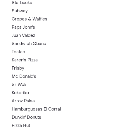
Starbucks
Subway
Crepes & Waffles
Papa John's
Juan Valdez
Sandwich Qbano
Tostao
Karen's Pizza
Frisby
Mc Donald's
Sr Wok
Kokoriko
Arroz Paisa
Hamburguesas El Corral
Dunkin' Donuts
Pizza Hut