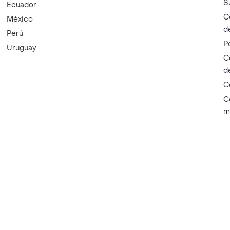
S
Ecuador
C
México
d
Perú
P
Uruguay
C
d
C
C
m