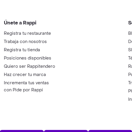
Únete a Rappi
S
Registra tu restaurante
B
Trabaja con nosotros
D
Registra tu tienda
S
Posiciones disponibles
T
Quiero ser Rappitendero
R
Haz crecer tu marca
P
Incrementa tus ventas
T
con Pide por Rappi
P
I