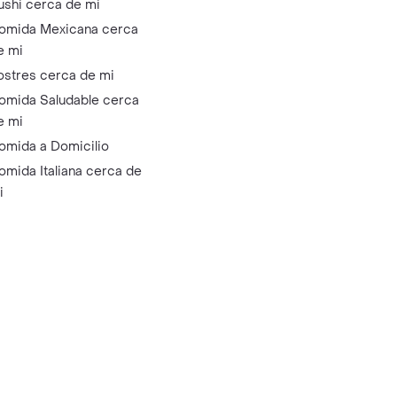
ushi cerca de mi
omida Mexicana cerca
e mi
ostres cerca de mi
omida Saludable cerca
e mi
omida a Domicilio
omida Italiana cerca de
i