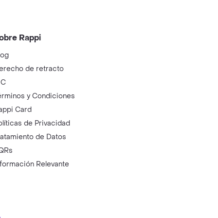
obre Rappi
log
erecho de retracto
IC
érminos y Condiciones
appi Card
olíticas de Privacidad
ratamiento de Datos
QRs
nformación Relevante