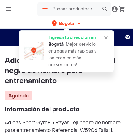
Bogotá
Regístrate
¿Nuevo en Rappi?
y disfruta de
Ingresa tu dirección en
envíos gratis por semanas
Aplican TyC
Bogotá
.
Mejor servicio,
entregas más rápidas y
los precios más
Adidas Short Gym+ 3 Rayas Teji
convenientes!
negro de hombre para
entrenamiento
Agotado
Información del producto
Adidas Short Gym+ 3 Rayas Teji negro de hombre
para entrenamiento Referencia:IW5906 Talla: L