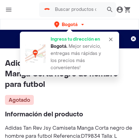
Bogotá
Regístrate
¿Nuevo en Rappi?
y disfruta de
Ingresa tu dirección en
envíos gratis por semanas
Aplican TyC
Bogotá
.
Mejor servicio,
entregas más rápidas y
los precios más
Adidas Tan Rev Jsy Camiseta
convenientes!
Manga Corta negro de hombre
para futbol
Agotado
Información del producto
Adidas Tan Rev Jsy Camiseta Manga Corta negro de
hombre para futbol Referencia:DT9834 Talla: L