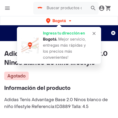
Bogotá
Regístrate
¿Nuevo en Rappi?
y disfruta de
Ingresa tu dirección en
envíos gratis por semanas
Aplican TyC
Bogotá
.
Mejor servicio,
entregas más rápidas y
los precios más
Adidas Tenis Advantage Base 2.0
convenientes!
Ninos blanco de niño lifestyle
Agotado
Información del producto
Adidas Tenis Advantage Base 2.0 Ninos blanco de
niño lifestyle Referencia:ID3889 Talla: 4.5