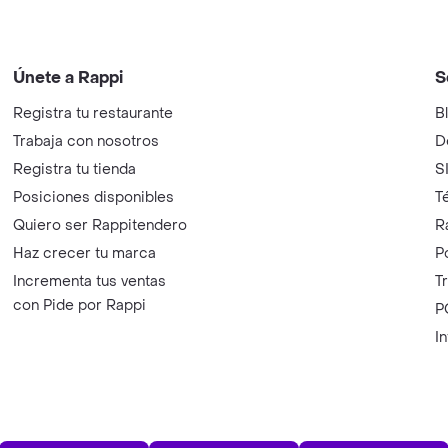
Únete a Rappi
S
Registra tu restaurante
B
Trabaja con nosotros
D
Registra tu tienda
S
Posiciones disponibles
T
Quiero ser Rappitendero
R
Haz crecer tu marca
P
Incrementa tus ventas
T
con Pide por Rappi
P
I