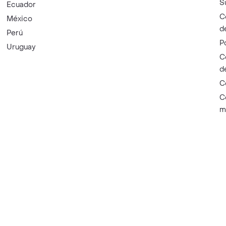
S
Ecuador
C
México
d
Perú
P
Uruguay
C
d
C
C
m