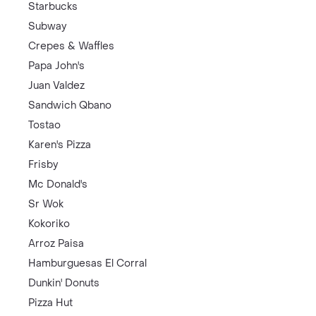
Starbucks
Subway
Crepes & Waffles
Papa John's
Juan Valdez
Sandwich Qbano
Tostao
Karen's Pizza
Frisby
Mc Donald's
Sr Wok
Kokoriko
Arroz Paisa
Hamburguesas El Corral
Dunkin' Donuts
Pizza Hut