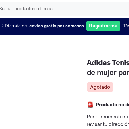
Registrarme
i?
Disfruta de
envíos gratis por semanas
Té
Adidas Teni
de mujer par
Agotado
Producto no d
Por el momento no
revisar tu direcció