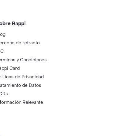
obre Rappi
log
erecho de retracto
IC
érminos y Condiciones
appi Card
olíticas de Privacidad
ratamiento de Datos
QRs
nformación Relevante