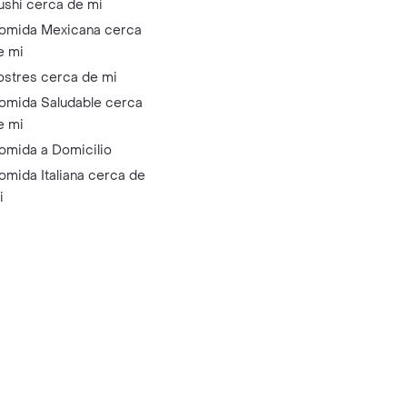
ushi cerca de mi
omida Mexicana cerca
e mi
ostres cerca de mi
omida Saludable cerca
e mi
omida a Domicilio
omida Italiana cerca de
i