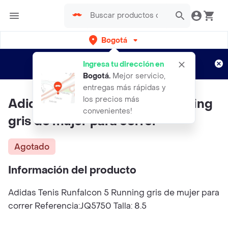
Bogotá
Regístrate
¿Nuevo en Rappi?
y disfruta de
Ingresa tu dirección en
envíos gratis por semanas
Aplican TyC
Bogotá
.
Mejor servicio,
entregas más rápidas y
los precios más
Adidas Tenis Runfalcon 5 Running
convenientes!
gris de mujer para correr
Agotado
Información del producto
Adidas Tenis Runfalcon 5 Running gris de mujer para
correr Referencia:JQ5750 Talla: 8.5