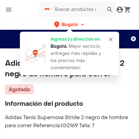
Bogotá
Regístrate
¿Nuevo en Rappi?
y disfruta de
Ingresa tu dirección en
envíos gratis por semanas
Aplican TyC
Bogotá
.
Mejor servicio,
entregas más rápidas y
los precios más
Adidas Tenis Supernova Stride 2
convenientes!
negro de hombre para correr
Agotado
Información del producto
Adidas Tenis Supernova Stride 2 negro de hombre
para correr Referencia:IG2169 Talla: 7