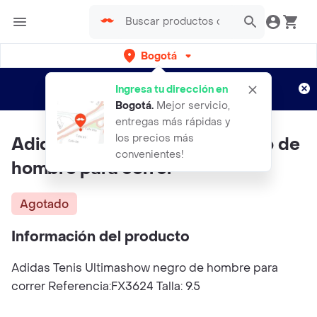
Bogotá
Regístrate
¿Nuevo en Rappi?
y disfruta de
Ingresa tu dirección en
envíos gratis por semanas
Aplican TyC
Bogotá
.
Mejor servicio,
entregas más rápidas y
los precios más
Adidas Tenis Ultimashow negro de
convenientes!
hombre para correr
Agotado
Información del producto
Adidas Tenis Ultimashow negro de hombre para
correr Referencia:FX3624 Talla: 9.5