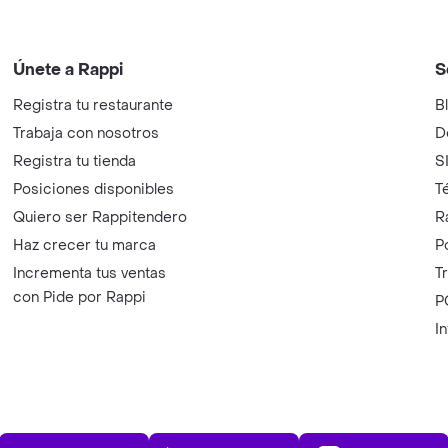
Únete a Rappi
S
Registra tu restaurante
B
Trabaja con nosotros
D
Registra tu tienda
S
Posiciones disponibles
T
Quiero ser Rappitendero
R
Haz crecer tu marca
P
Incrementa tus ventas
T
con Pide por Rappi
P
I
App Store
Play Store
AppGalle