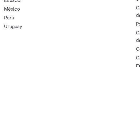
Ecuador
C
México
d
Perú
P
Uruguay
C
d
C
C
m