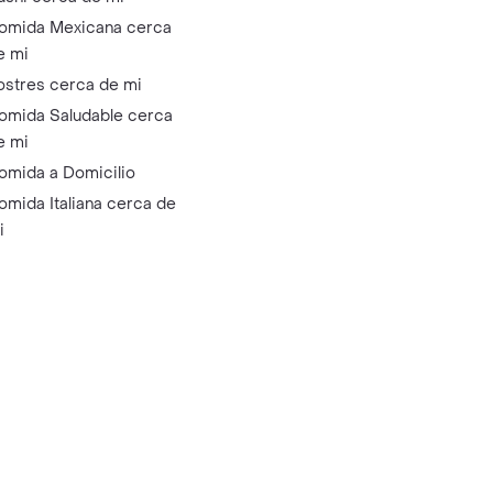
omida Mexicana cerca
e mi
ostres cerca de mi
omida Saludable cerca
e mi
omida a Domicilio
omida Italiana cerca de
i