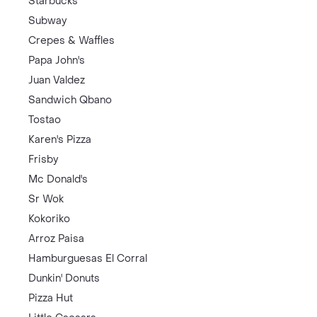
Starbucks
Subway
Crepes & Waffles
Papa John's
Juan Valdez
Sandwich Qbano
Tostao
Karen's Pizza
Frisby
Mc Donald's
Sr Wok
Kokoriko
Arroz Paisa
Hamburguesas El Corral
Dunkin' Donuts
Pizza Hut