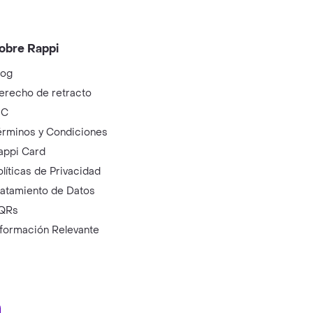
obre Rappi
log
erecho de retracto
IC
érminos y Condiciones
appi Card
olíticas de Privacidad
ratamiento de Datos
QRs
nformación Relevante
ry