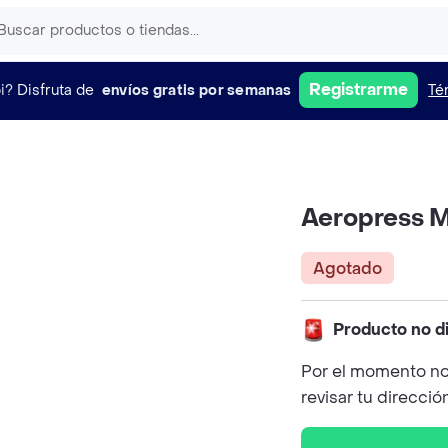
Registrarme
i?
Disfruta de
envíos gratis por semanas
Té
Aeropress M
Agotado
Producto no d
Por el momento no
revisar tu direcció