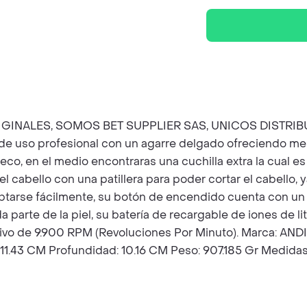
INALES, SOMOS BET SUPPLIER SAS, UNICOS DISTRIB
de uso profesional con un agarre delgado ofreciendo men
co, en el medio encontraras una cuchilla extra la cual es
l cabello con una patillera para poder cortar el cabello, y
daptarse fácilmente, su botón de encendido cuenta con un
a parte de la piel, su batería de recargable de iones de l
ativo de 9.900 RPM (Revoluciones Por Minuto). Marca: A
11.43 CM Profundidad: 10.16 CM Peso: 907.185 Gr Medidas