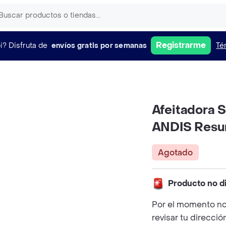
Registrarme
i?
Disfruta de
envíos gratis por semanas
Té
Afeitadora S
ANDIS Resu
Agotado
Producto no d
Por el momento no
revisar tu direcció