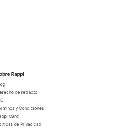
obre Rappi
log
erecho de retracto
IC
érminos y Condiciones
appi Card
olíticas de Privacidad