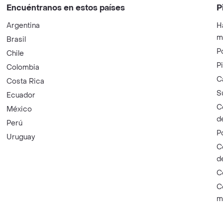
Encuéntranos en estos países
P
Argentina
H
m
Brasil
P
Chile
P
Colombia
C
Costa Rica
S
Ecuador
C
México
d
Perú
P
Uruguay
C
d
C
C
m