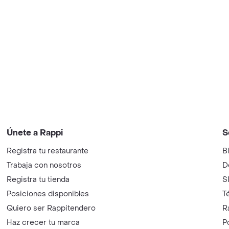
Únete a Rappi
S
Registra tu restaurante
B
Trabaja con nosotros
D
Registra tu tienda
S
Posiciones disponibles
T
Quiero ser Rappitendero
R
Haz crecer tu marca
P