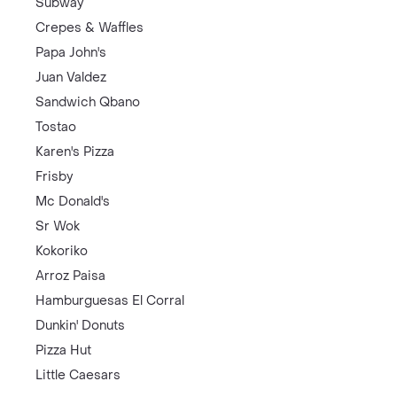
Subway
Crepes & Waffles
Papa John's
Juan Valdez
Sandwich Qbano
Tostao
Karen's Pizza
Frisby
Mc Donald's
Sr Wok
Kokoriko
Arroz Paisa
Hamburguesas El Corral
Dunkin' Donuts
Pizza Hut
Little Caesars