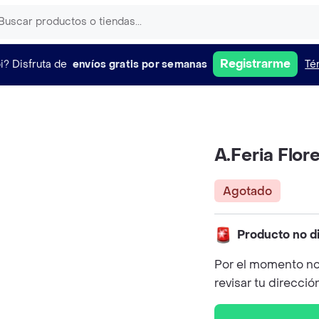
Registrarme
i?
Disfruta de
envíos gratis por semanas
Té
A.Feria Flor
Agotado
Producto no d
Por el momento no
revisar tu direcció