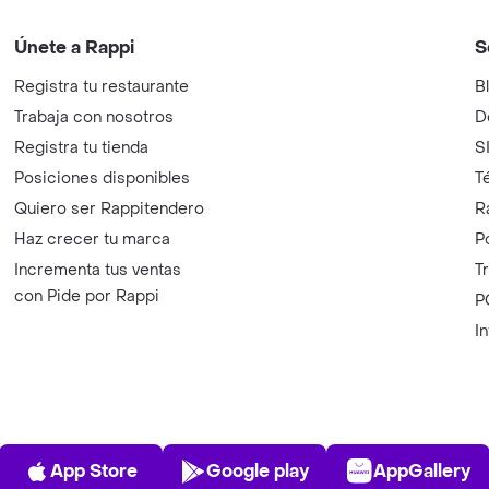
Únete a Rappi
S
Registra tu restaurante
B
Trabaja con nosotros
D
Registra tu tienda
S
Posiciones disponibles
T
Quiero ser Rappitendero
R
Haz crecer tu marca
P
Incrementa tus ventas
T
con Pide por Rappi
P
I
App Store
Play Store
AppGalle
App Store
Google play
AppGallery