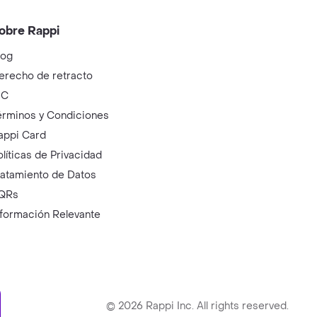
obre Rappi
log
erecho de retracto
IC
érminos y Condiciones
appi Card
olíticas de Privacidad
ratamiento de Datos
QRs
nformación Relevante
ry
©
2026
Rappi Inc. All rights reserved.