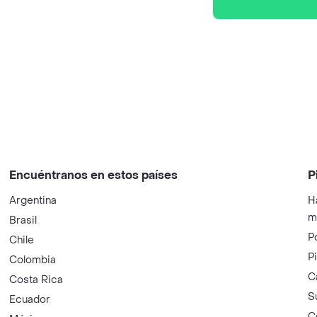
Encuéntranos en estos países
P
Argentina
H
m
Brasil
P
Chile
P
Colombia
C
Costa Rica
S
Ecuador
C