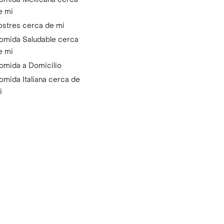
e mi
ostres cerca de mi
omida Saludable cerca
e mi
omida a Domicilio
omida Italiana cerca de
i