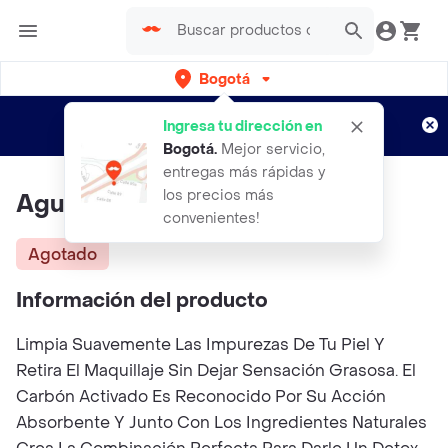
Bogotá
Regístrate
¿Nuevo en Rappi?
y disfruta de
Ingresa tu dirección en
envíos gratis por semanas
Aplican TyC
Bogotá
.
Mejor servicio,
entregas más rápidas y
los precios más
Agua Micelar Carb60Ml
convenientes!
Agotado
Información del producto
Limpia Suavemente Las Impurezas De Tu Piel Y
Retira El Maquillaje Sin Dejar Sensación Grasosa. El
Carbón Activado Es Reconocido Por Su Acción
Absorbente Y Junto Con Los Ingredientes Naturales