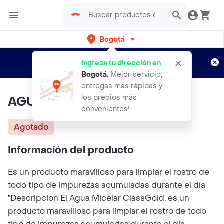
Bogotá
Regístrate
¿Nuevo en Rappi?
y disfruta de
Ingresa tu dirección en
envíos gratis por semanas
Aplican TyC
Bogotá
.
Mejor servicio,
entregas más rápidas y
los precios más
AGUA MICELAR CLASS GOLD
convenientes!
Agotado
Información del producto
Es un producto maravilloso para limpiar el rostro de
todo tipo de impurezas acumuladas durante el día
"Descripción El Agua Micelar ClassGold, es un
producto maravilloso para limpiar el rostro de todo