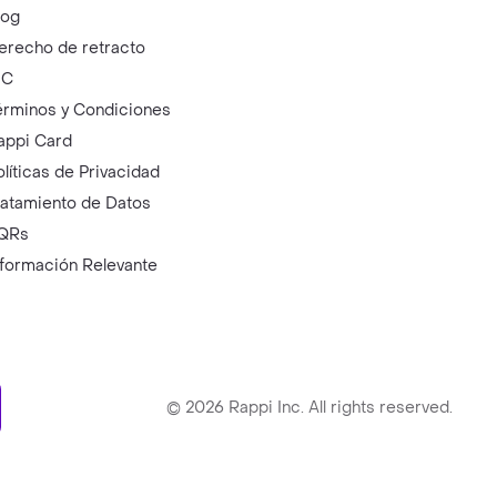
log
erecho de retracto
IC
érminos y Condiciones
appi Card
olíticas de Privacidad
ratamiento de Datos
QRs
nformación Relevante
ry
©
2026
Rappi Inc. All rights reserved.