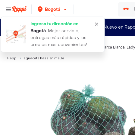
Bogotá
Ingresa tu dirección en
¿Nuevo en Rapp
Bogotá
.
Mejor servicio,
entregas más rápidas y los
precios más convenientes!
Búsquedas relacionadas:
Verduras
,
Ducales
,
Makro
,
Marca Blanca
,
Lady
Rappi
aguacate hass en malla