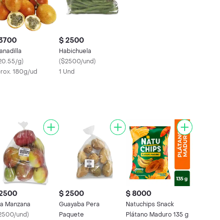
 3700
$ 2500
anadilla
Habichuela
20.55/g
)
(
$2500/und
)
rox. 180g/ud
1 Und
 2500
$ 2500
$ 8000
a Manzana
Guayaba Pera
Natuchips Snack
2500/und
)
Paquete
Plátano Maduro 135 g