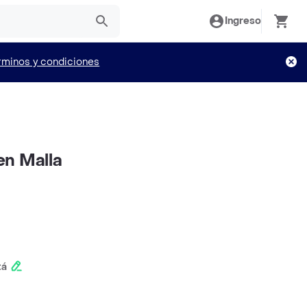
Ingreso
rminos y condiciones
en Malla
tá