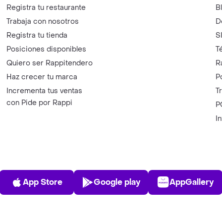
Registra tu restaurante
B
Trabaja con nosotros
D
Registra tu tienda
S
Posiciones disponibles
T
Quiero ser Rappitendero
R
Haz crecer tu marca
P
Incrementa tus ventas
T
con Pide por Rappi
P
I
App Store
Play Store
AppGalle
App Store
Google play
AppGallery