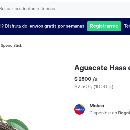
Registrarme
i?
Disfruta de
envíos gratis por semanas
Té
 Speed Stick
Aguacate Hass 
$ 2500
/
u
$2.50/g
(
1000 g
)
Makro
Disponible en
Bogo