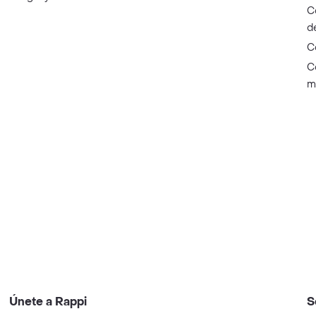
C
d
C
C
m
Únete a Rappi
S