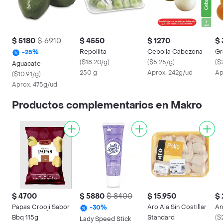
$ 5180
$ 6910
$ 4550
$ 1270
$
Repollita
Cebolla Cabezona
Gr
-
25
%
(
$18.20/g
)
(
$5.25/g
)
(
$
Aguacate
250 g
Aprox. 242g/ud
Ap
(
$10.91/g
)
Aprox. 475g/ud
Productos complementarios en Makro
$ 4700
$ 5880
$ 8400
$ 15.950
$
Papas Crooji Sabor
Aro Ala Sin Costillar
An
-
30
%
Bbq 115g
Standard
(
$
Lady Speed Stick