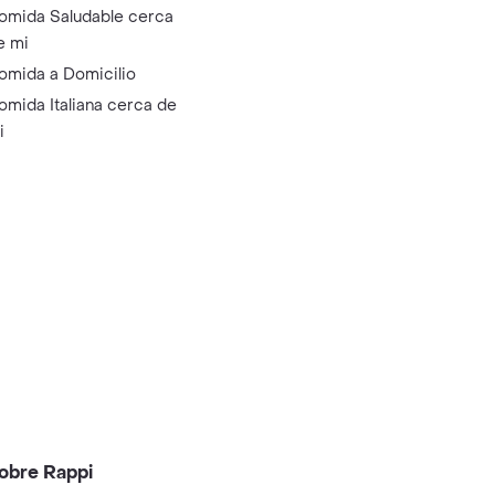
omida Saludable cerca
e mi
omida a Domicilio
omida Italiana cerca de
i
obre Rappi