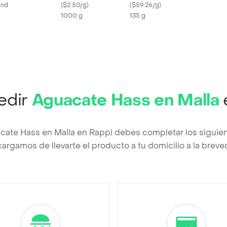
Und
(
$2.50/g
)
(
$59.26/g
)
1000 g
135 g
edir
Aguacate Hass en Malla
cate Hass en Malla en Rappi debes completar los siguie
argamos de llevarte el producto a tu domicilio a la brev