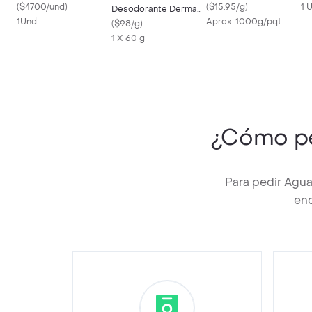
(
$4700/und
)
(
$15.95/g
)
1 
Desodorante Derma
1Und
Aprox. 1000g/pqt
Hair Minimizer Mujer
(
$98/g
)
60 g
1 X 60 g
¿Cómo p
Para pedir Agua
enc