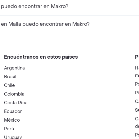
a puedo encontrar en Makro?
en Malla puedo encontrar en Makro?
Encuéntranos en estos países
P
Argentina
H
m
Brasil
P
Chile
P
Colombia
C
Costa Rica
S
Ecuador
C
México
d
Perú
P
Uruguay