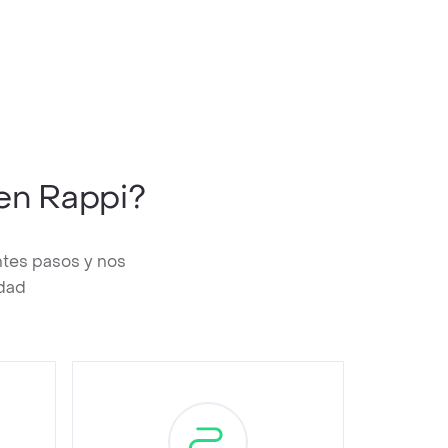
en Rappi?
ntes pasos y nos
edad