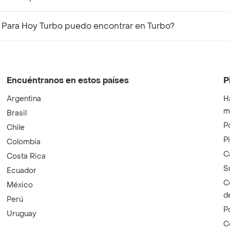
Para Hoy Turbo puedo encontrar en Turbo?
Encuéntranos en estos países
P
Argentina
H
m
Brasil
P
Chile
P
Colombia
C
Costa Rica
S
Ecuador
C
México
d
Perú
P
Uruguay
C