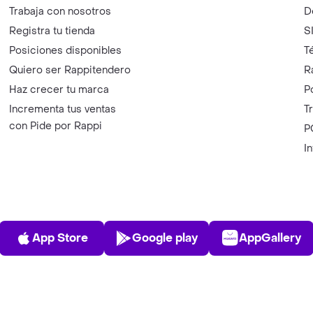
Trabaja con nosotros
D
Registra tu tienda
S
Posiciones disponibles
T
Quiero ser Rappitendero
R
Haz crecer tu marca
P
Incrementa tus ventas
T
con Pide por Rappi
P
I
App Store
Play Store
AppGalle
App Store
Google play
AppGallery