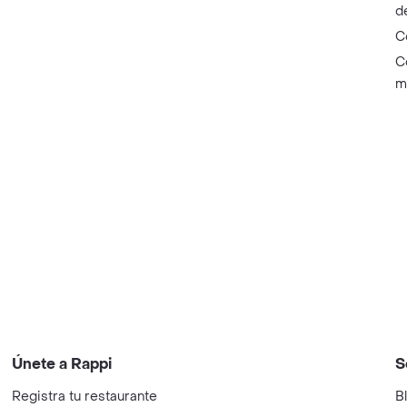
d
C
C
m
Únete a Rappi
S
Registra tu restaurante
B