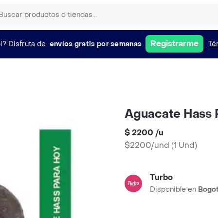
Registrarme
i?
Disfruta de
envíos gratis por semanas
Té
Aguacate Hass 
$ 2200
/
u
$2200/und
(
1 Und
)
Turbo
Disponible en
Bogo