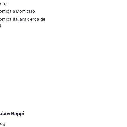
e mi
omida a Domicilio
omida Italiana cerca de
i
obre Rappi
log