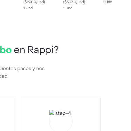
(
$2300/und
)
(
$3050/und
)
1 Und
1 Und
1 Und
rbo
en Rappi?
uientes pasos y nos
edad