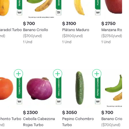
$ 700
$ 3100
$ 2750
aradol Turbo
Banano Criollo
Plátano Maduro
Manzana Roja T
nd
)
(
$700/und
)
(
$3100/und
)
(
$2750/und
)
1 Und
1 Und
1 Und
$ 2300
$ 3050
$ 700
honto Turbo
Cebolla Cabezona
Pepino Cohombro
Banano Criollo
nd
)
Rojas Turbo
Turbo
(
$700/und
)