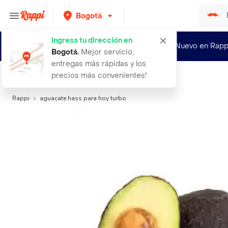
Bogotá
Ingresa tu dirección en
¿Nuevo en Rapp
Bogotá
.
Mejor servicio,
entregas más rápidas y los
precios más convenientes!
Búsquedas relacionadas:
Frutas
,
Turbo
,
Limon Tahiti
Rappi
aguacate hass para hoy turbo