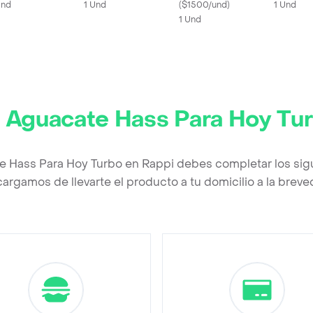
Und
1 Und
(
$1500/und
)
1 Und
1 Und
r
Aguacate Hass Para Hoy Tu
e Hass Para Hoy Turbo en Rappi debes completar los sig
argamos de llevarte el producto a tu domicilio a la brev