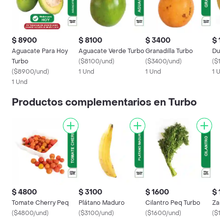
$ 8900
$ 8100
$ 3400
$ 
Aguacate Para Hoy
Aguacate Verde Turbo
Granadilla Turbo
Du
Turbo
(
$8100/und
)
(
$3400/und
)
(
$
(
$8900/und
)
1 Und
1 Und
1 
1 Und
Productos complementarios en Turbo
$ 4800
$ 3100
$ 1600
$ 
Tomate Cherry Peq
Plátano Maduro
Cilantro Peq Turbo
Za
(
$4800/und
)
(
$3100/und
)
(
$1600/und
)
(
$