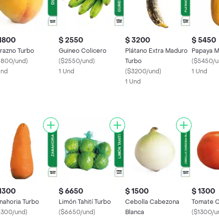
1800
$ 2550
$ 3200
$ 5450
razno Turbo
Guineo Colicero
Plátano Extra Maduro
Papaya M
1800/und
)
(
$2550/und
)
Turbo
(
$5450/u
Und
1 Und
(
$3200/und
)
1 Und
1 Und
1300
$ 6650
$ 1500
$ 1300
nahoria Turbo
Limón Tahití Turbo
Cebolla Cabezona
Tomate C
1300/und
)
(
$6650/und
)
Blanca
(
$1300/u