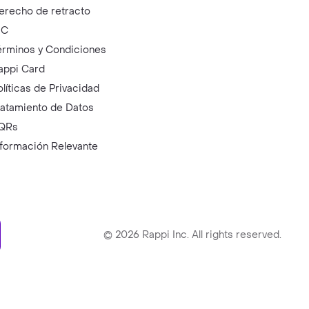
erecho de retracto
IC
érminos y Condiciones
appi Card
olíticas de Privacidad
ratamiento de Datos
QRs
nformación Relevante
ry
©
2026
Rappi Inc. All rights reserved.