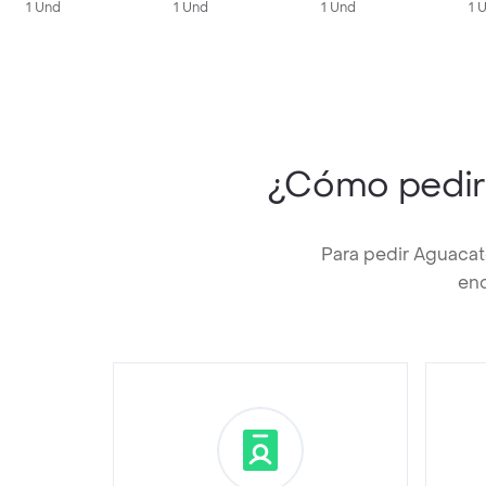
1 Und
1 Und
1 Und
1 
¿Cómo pedi
Para pedir Aguacat
enc