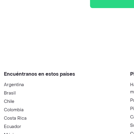
Encuéntranos en estos países
P
Argentina
H
m
Brasil
P
Chile
P
Colombia
C
Costa Rica
S
Ecuador
C