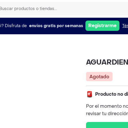
Registrarme
i?
Disfruta de
envíos gratis por semanas
Té
AGUARDIEN
Agotado
Producto no d
Por el momento no
revisar tu direcció