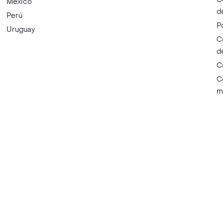
México
d
Perú
P
Uruguay
C
d
C
C
m