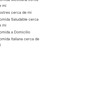
e mi
ostres cerca de mi
omida Saludable cerca
e mi
omida a Domicilio
omida Italiana cerca de
i