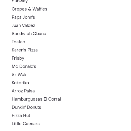
Subway
Crepes & Waffles
Papa John's
Juan Valdez
Sandwich Qbano
Tostao
Karen's Pizza
Frisby
Mc Donald's
Sr Wok
Kokoriko
Arroz Paisa
Hamburguesas El Corral
Dunkin' Donuts
Pizza Hut
Little Caesars