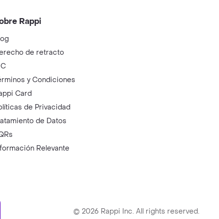
obre Rappi
log
erecho de retracto
IC
érminos y Condiciones
appi Card
olíticas de Privacidad
ratamiento de Datos
QRs
nformación Relevante
ry
©
2026
Rappi Inc. All rights reserved.