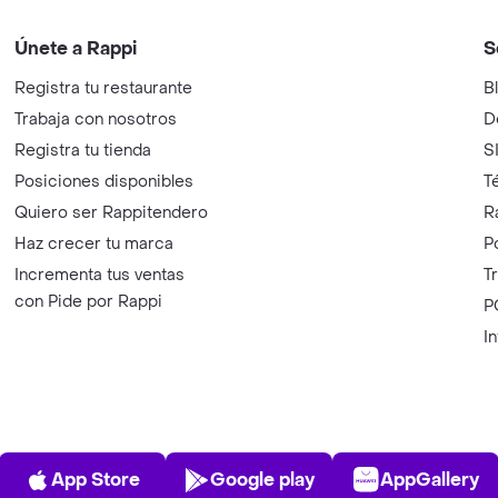
Únete a Rappi
S
Registra tu restaurante
B
Trabaja con nosotros
D
Registra tu tienda
S
Posiciones disponibles
T
Quiero ser Rappitendero
R
Haz crecer tu marca
P
Incrementa tus ventas
T
con Pide por Rappi
P
I
App Store
Play Store
AppGalle
App Store
Google play
AppGallery