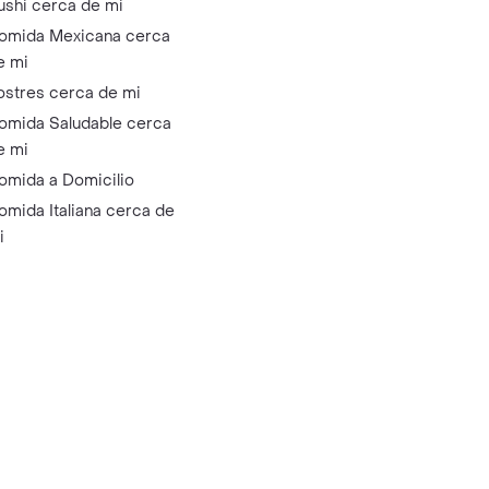
ushi cerca de mi
omida Mexicana cerca
e mi
ostres cerca de mi
omida Saludable cerca
e mi
omida a Domicilio
omida Italiana cerca de
i