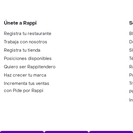
Únete a Rappi
S
Registra tu restaurante
B
Trabaja con nosotros
D
Registra tu tienda
S
Posiciones disponibles
T
Quiero ser Rappitendero
R
Haz crecer tu marca
P
Incrementa tus ventas
T
con Pide por Rappi
P
I