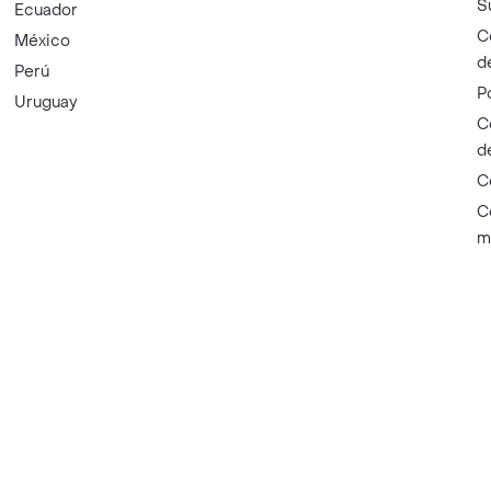
S
Ecuador
C
México
d
Perú
P
Uruguay
C
d
C
C
m