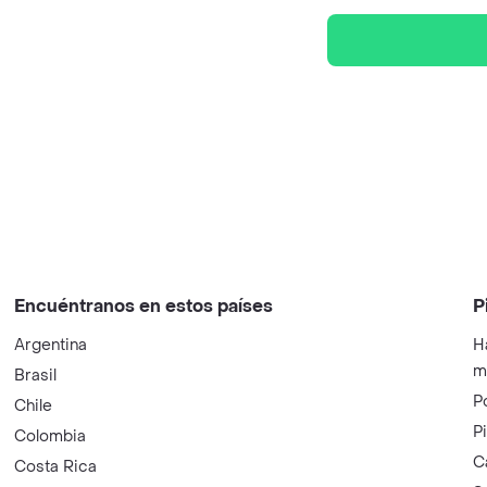
Encuéntranos en estos países
P
Argentina
H
m
Brasil
P
Chile
P
Colombia
C
Costa Rica