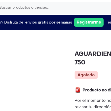
Registrarme
i?
Disfruta de
envíos gratis por semanas
Té
AGUARDIEN
750
Agotado
Producto no d
Por el momento no
revisar tu direcció