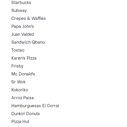
Starbucks
Subway
Crepes & Waffles
Papa John's
Juan Valdez
Sandwich Qbano
Tostao
Karen's Pizza
Frisby
Mc Donald's
Sr Wok
Kokoriko
Arroz Paisa
Hamburguesas El Corral
Dunkin' Donuts
Pizza Hut