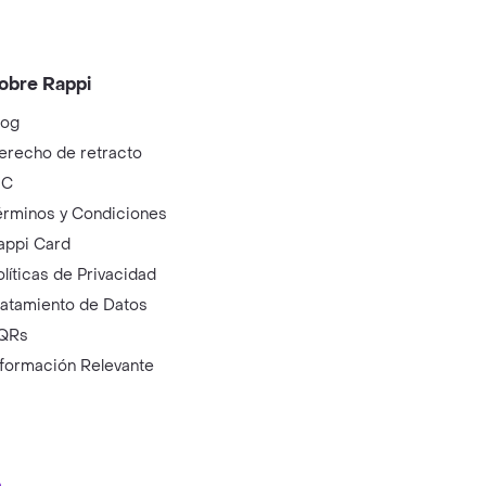
obre Rappi
log
erecho de retracto
IC
érminos y Condiciones
appi Card
olíticas de Privacidad
ratamiento de Datos
QRs
nformación Relevante