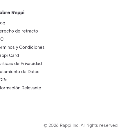
obre Rappi
log
erecho de retracto
IC
érminos y Condiciones
appi Card
olíticas de Privacidad
ratamiento de Datos
QRs
nformación Relevante
ry
©
2026
Rappi Inc. All rights reserved.