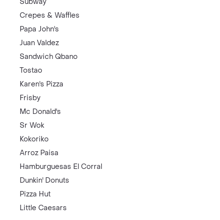
Subway
Crepes & Waffles
Papa John's
Juan Valdez
Sandwich Qbano
Tostao
Karen's Pizza
Frisby
Mc Donald's
Sr Wok
Kokoriko
Arroz Paisa
Hamburguesas El Corral
Dunkin' Donuts
Pizza Hut
Little Caesars