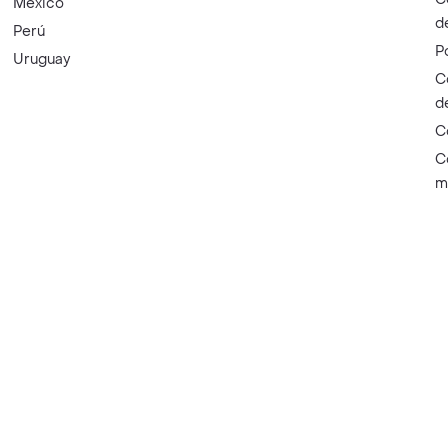
México
d
Perú
P
Uruguay
C
d
C
C
m