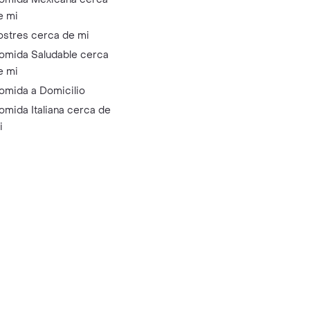
e mi
ostres cerca de mi
omida Saludable cerca
e mi
omida a Domicilio
omida Italiana cerca de
i