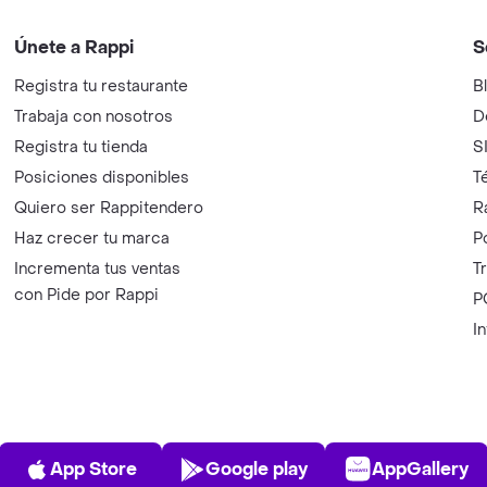
Únete a Rappi
S
Registra tu restaurante
B
Trabaja con nosotros
D
Registra tu tienda
S
Posiciones disponibles
T
Quiero ser Rappitendero
R
Haz crecer tu marca
P
Incrementa tus ventas
T
con Pide por Rappi
P
I
App Store
Play Store
AppGalle
App Store
Google play
AppGallery