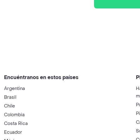
Encuéntranos en estos países
P
Argentina
H
m
Brasil
P
Chile
P
Colombia
C
Costa Rica
S
Ecuador
C