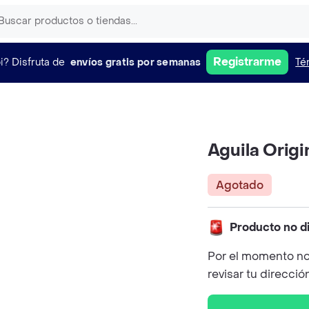
Registrarme
i?
Disfruta de
envíos gratis por semanas
Té
Aguila Origi
Agotado
Producto no d
Por el momento no
revisar tu direcció