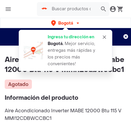
Bogotá
Regístrate
¿Nuevo en Rappi?
y disfruta de
Ingresa tu dirección en
envíos gratis por semanas
Aplican TyC
Bogotá
.
Mejor servicio,
entregas más rápidas y
los precios más
Aire Acondicionado Inverter Mabe
convenientes!
12000 Btu 115 V Mmi12cdbwccbc1
Agotado
Información del producto
Aire Acondicionado Inverter MABE 12000 Btu 115 V
MMI12CDBWCCBC1