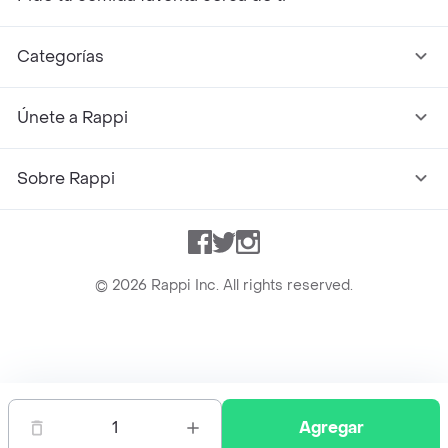
Categorías
Únete a Rappi
Sobre Rappi
Facebook
Twitter
Instagram
©
2026
Rappi Inc. All rights reserved.
Rappi S.A.S. --- NIT 900.843.898-9 --- Calle 63 # 16A-02
Bogotá D.C. --- notificacionesrappi@rappi.com
1
Agregar