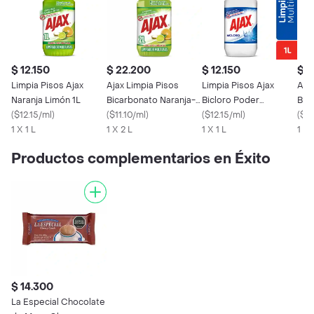
$ 12.150
$ 22.200
$ 12.150
$ 1
Limpia Pisos Ajax
Ajax Limpia Pisos
Limpia Pisos Ajax
Aja
Naranja Limón 1L
Bicarbonato Naranja-
Bicloro Poder
Bic
(
$12.15/ml
)
Limon 2 L
(
$11.10/ml
)
Desinfectante 1L
(
$12.15/ml
)
1.5L
(
$8.
1 X 1 L
1 X 2 L
1 X 1 L
1 X 
Productos complementarios en Éxito
$ 14.300
La Especial Chocolate