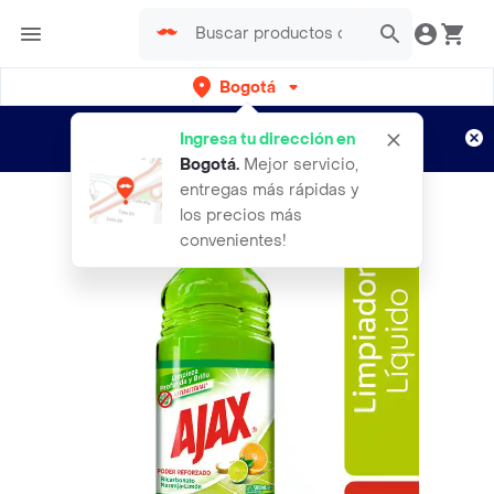
Bogotá
Regístrate
¿Nuevo en Rappi?
y disfruta de
Ingresa tu dirección en
envíos gratis por semanas
Aplican TyC
Bogotá
.
Mejor servicio,
entregas más rápidas y
los precios más
convenientes!