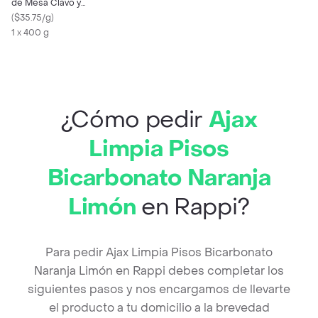
de Mesa Clavo y
Canela
(
$35.75/g
)
1 x 400 g
¿Cómo pedir
Ajax
Limpia Pisos
Bicarbonato Naranja
Limón
en Rappi?
Para pedir Ajax Limpia Pisos Bicarbonato
Naranja Limón en Rappi debes completar los
siguientes pasos y nos encargamos de llevarte
el producto a tu domicilio a la brevedad