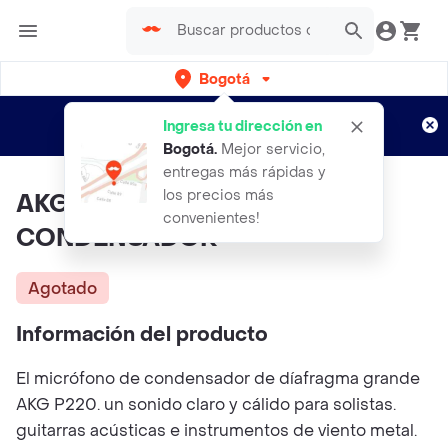
Bogotá
Regístrate
¿Nuevo en Rappi?
y disfruta de
Ingresa tu dirección en
envíos gratis por semanas
Aplican TyC
Bogotá
.
Mejor servicio,
entregas más rápidas y
los precios más
AKG P220 - MICROFONO DE
convenientes!
CONDENSADOR
Agotado
Información del producto
El micrófono de condensador de díafragma grande
AKG P220. un sonido claro y cálido para solistas.
guitarras acústicas e instrumentos de viento metal.