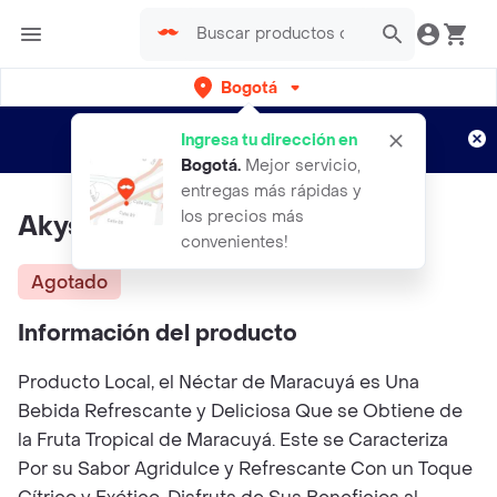
Bogotá
Regístrate
¿Nuevo en Rappi?
y disfruta de
Ingresa tu dirección en
envíos gratis por semanas
Aplican TyC
Bogotá
.
Mejor servicio,
entregas más rápidas y
los precios más
Akys Nectar De Maracuya
convenientes!
Agotado
Información del producto
Producto Local, el Néctar de Maracuyá es Una
Bebida Refrescante y Deliciosa Que se Obtiene de
la Fruta Tropical de Maracuyá. Este se Caracteriza
Por su Sabor Agridulce y Refrescante Con un Toque