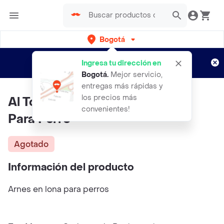
Bogotá
Regístrate
¿Nuevo en Rappi?
y disfruta de
Ingresa tu dirección en
envíos gratis por semanas
Aplican TyC
Bogotá
.
Mejor servicio,
entregas más rápidas y
los precios más
Al Torno Arnes En Lona Talla M
convenientes!
Para Perro
Agotado
Información del producto
Arnes en lona para perros