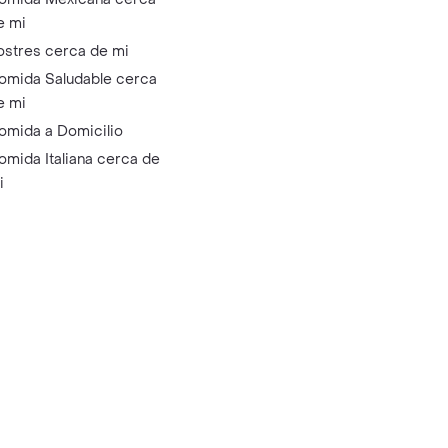
e mi
ostres cerca de mi
omida Saludable cerca
e mi
omida a Domicilio
omida Italiana cerca de
i