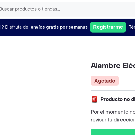
Registrarme
i?
Disfruta de
envíos gratis por semanas
Té
Alambre Elé
Agotado
Producto no d
Por el momento no
revisar tu direcció