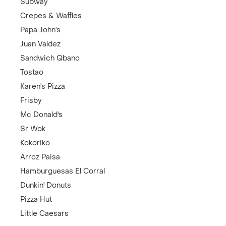
Subway
Crepes & Waffles
Papa John's
Juan Valdez
Sandwich Qbano
Tostao
Karen's Pizza
Frisby
Mc Donald's
Sr Wok
Kokoriko
Arroz Paisa
Hamburguesas El Corral
Dunkin' Donuts
Pizza Hut
Little Caesars