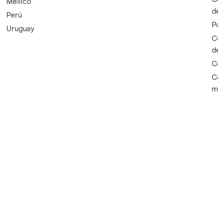
México
d
Perú
P
Uruguay
C
d
C
C
m