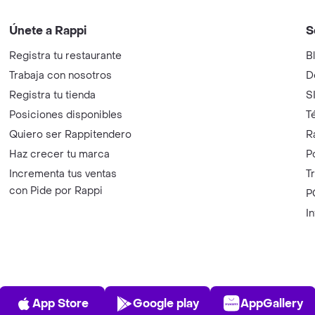
Únete a Rappi
S
Registra tu restaurante
B
Trabaja con nosotros
D
Registra tu tienda
S
Posiciones disponibles
T
Quiero ser Rappitendero
R
Haz crecer tu marca
P
Incrementa tus ventas
T
con Pide por Rappi
P
I
App Store
Play Store
AppGalle
App Store
Google play
AppGallery