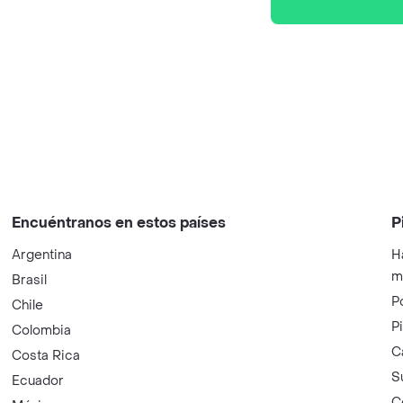
Encuéntranos en estos países
P
Argentina
H
m
Brasil
P
Chile
P
Colombia
C
Costa Rica
S
Ecuador
C