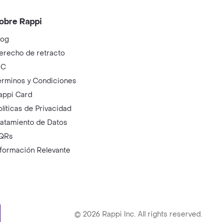
obre Rappi
log
erecho de retracto
IC
érminos y Condiciones
appi Card
olíticas de Privacidad
ratamiento de Datos
QRs
nformación Relevante
ry
©
2026
Rappi Inc. All rights reserved.