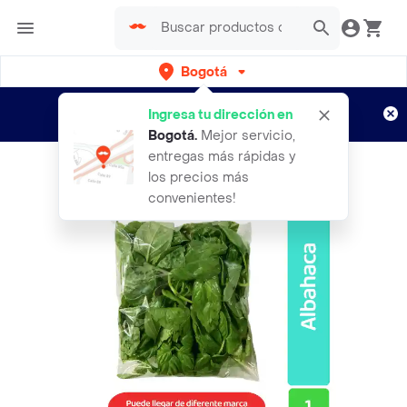
Bogotá
Regístrate
¿Nuevo en Rappi?
y disfruta de
Ingresa tu dirección en
envíos gratis por semanas
Aplican TyC
Bogotá
.
Mejor servicio,
entregas más rápidas y
los precios más
convenientes!