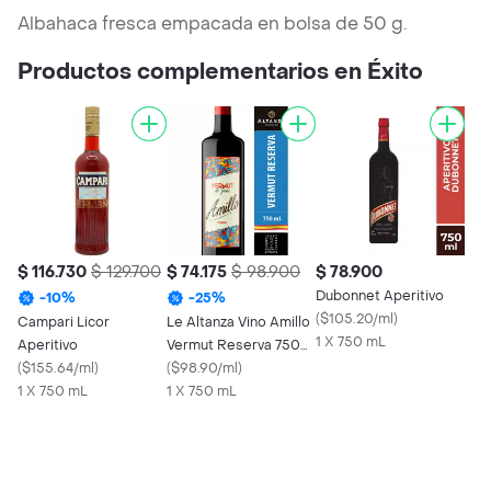
Albahaca fresca empacada en bolsa de 50 g.
Productos complementarios en Éxito
$ 116.730
$ 129.700
$ 74.175
$ 98.900
$ 78.900
Dubonnet Aperitivo
-
10
%
-
25
%
(
$105.20/ml
)
Campari Licor
Le Altanza Vino Amillo
1 X 750 mL
Aperitivo
Vermut Reserva 750
(
$155.64/ml
)
mL
(
$98.90/ml
)
1 X 750 mL
1 X 750 mL