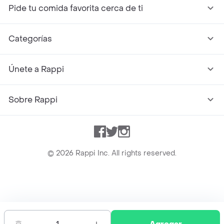
Pide tu comida favorita cerca de ti
Categorías
Únete a Rappi
Sobre Rappi
Facebook
Twitter
Instagram
©
2026
Rappi Inc. All rights reserved.
Rappi S.A.S. --- NIT 900.843.898-9 --- Calle 63 # 16A-02
Bogotá D.C. --- notificacionesrappi@rappi.com