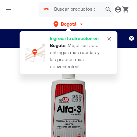
Bogotá
Regístrate
¿Nuevo en Rappi?
y disfruta de
Ingresa tu dirección en
envíos gratis por semanas
Aplican TyC
Bogotá
.
Mejor servicio,
entregas más rápidas y
los precios más
convenientes!