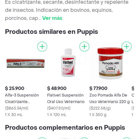
Es cicatrizante, secante, desinfectante y repelente
de insectos. Indicación en bovinos, equinos,
porcinos, cap
...
Ver más
Productos similares en Puppis
$ 25.900
$ 48.900
$ 77.900
$ 5
Alfa-3 Suspensión
Flativet Suspensión
Zoo Pomada Alfa De
Our
Cicatrizante
Oral Uso Veterinario
Uso Veterinario 220 g
Lim
Antiséptica
(
$863.34/ml
)
(
$407.50/ml
)
(
$222.58/g
)
Uso
(
$5
1 X 30 mL
1 X 120 mL
1 X 350 g
1 X
Productos complementarios en Puppis