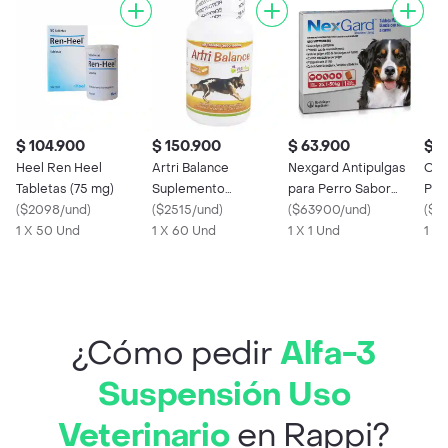
$ 104.900
$ 150.900
$ 63.900
$ 3
Heel Ren Heel
Artri Balance
Nexgard Antipulgas
Org
Tabletas (75 mg)
Suplemento
para Perro Sabor
Pro
(
$2098/und
)
Alimenticio para
(
$2515/und
)
Carne >25.1 a 50 Kg
(
$63900/und
)
Mas
(
$3
1 X 50 Und
Perros
1 X 60 Und
1 X 1 Und
1 X 
¿Cómo pedir
Alfa-3
Suspensión Uso
Veterinario
en Rappi?