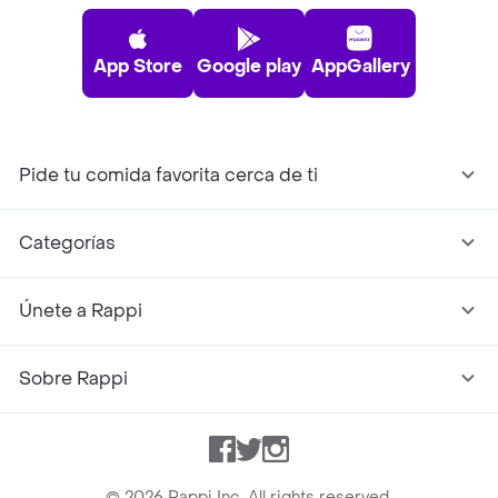
App Store
Google play
AppGallery
Pide tu comida favorita cerca de ti
Categorías
Únete a Rappi
Sobre Rappi
Facebook
Twitter
Instagram
©
2026
Rappi Inc. All rights reserved.