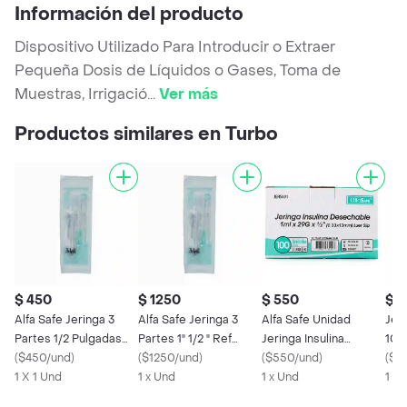
Información del producto
Dispositivo Utilizado Para Introducir o Extraer
Pequeña Dosis de Líquidos o Gases, Toma de
Muestras, Irrigació
...
Ver más
Productos similares en Turbo
$ 450
$ 1250
$ 550
$ 
Alfa Safe Jeringa 3
Alfa Safe Jeringa 3
Alfa Safe Unidad
Jer
Partes 1/2 Pulgadas
Partes 1" 1/2 " Ref
Jeringa Insulina
10m
Ref JEHLl002
(
$450/und
)
JEHL006 Sobre
(
$1250/und
)
desechable
(
$550/und
)
Alfa
(
$7
1 X 1 Und
1 x Und
1 x Und
Pul
1 x 