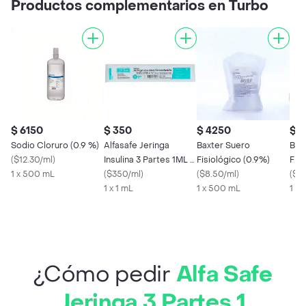
Productos complementarios en Turbo
$ 6150
$ 350
$ 4250
$ 
Sodio Cloruro (0.9 %)
Alfasafe Jeringa
Baxter Suero
Bax
(
$12.30/ml
)
Insulina 3 Partes 1ML -
Fisiológico (0.9%)
Fisi
1 x 500 mL
27 g x 1/2 REF
(
$350/ml
)
(
$8.50/ml
)
mL
(
$2
JEHS002
1 x 1 mL
1 x 500 mL
1 X
¿Cómo pedir
Alfa Safe
Jeringa 3 Partes 1