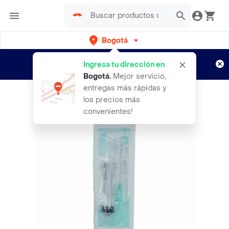
Bogotá
Regístrate
¿Nuevo en Rappi?
y disfruta de
Ingresa tu dirección en
envíos gratis por semanas
Aplican TyC
Bogotá
.
Mejor servicio,
entregas más rápidas y
los precios más
convenientes!