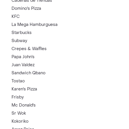
Cadenas de Tiendas
Domino's Pizza
KFC
La Mega Hamburguesa
Starbucks
Subway
Crepes & Waffles
Papa John's
Juan Valdez
Sandwich Qbano
Tostao
Karen's Pizza
Frisby
Mc Donald's
Sr Wok
Kokoriko