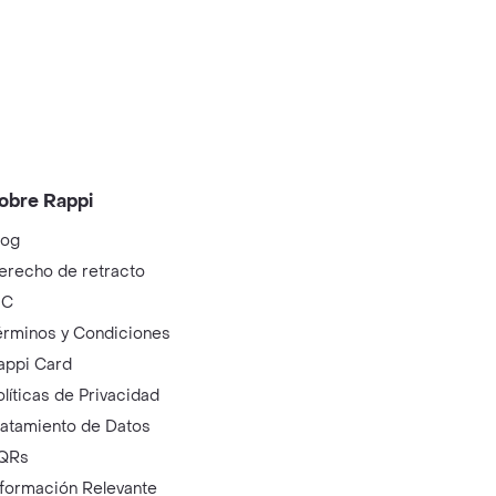
obre Rappi
log
erecho de retracto
IC
érminos y Condiciones
appi Card
olíticas de Privacidad
ratamiento de Datos
QRs
nformación Relevante