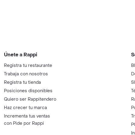
Únete a Rappi
S
Registra tu restaurante
B
Trabaja con nosotros
D
Registra tu tienda
S
Posiciones disponibles
T
Quiero ser Rappitendero
R
Haz crecer tu marca
P
Incrementa tus ventas
T
con Pide por Rappi
P
I