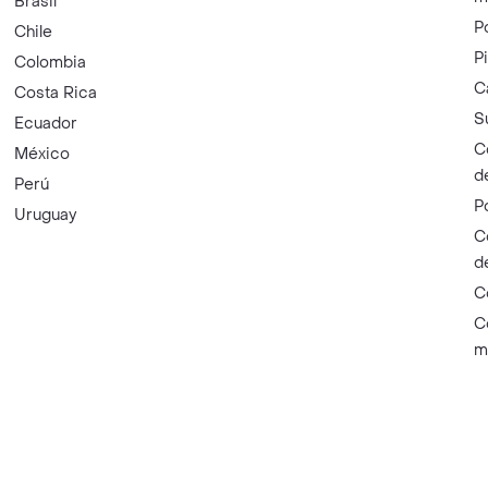
Brasil
P
Chile
P
Colombia
C
Costa Rica
S
Ecuador
C
México
d
Perú
P
Uruguay
C
d
C
C
m