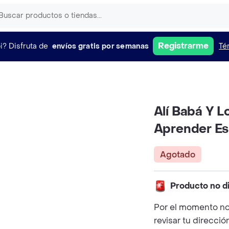
Registrarme
i?
Disfruta de
envíos gratis por semanas
Té
Alí Babá Y L
Aprender Es
Agotado
Producto no d
Por el momento no
revisar tu direcció