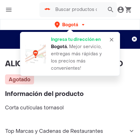
Bogotá
Regístrate
¿Nuevo en Rappi?
y disfruta de
Ingresa tu dirección en
envíos gratis por semanas
Aplican TyC
Bogotá
.
Mejor servicio,
entregas más rápidas y
los precios más
ALICATE TORNASOL PEQUEÑO
convenientes!
Agotado
Información del producto
Corta cutículas tornasol
Top Marcas y Cadenas de Restaurantes