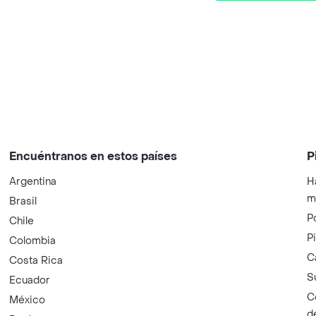
Encuéntranos en estos países
P
Argentina
H
m
Brasil
P
Chile
P
Colombia
C
Costa Rica
S
Ecuador
C
México
d