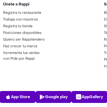
Únete a Rappi
S
Registra tu restaurante
B
Trabaja con nosotros
D
Registra tu tienda
S
Posiciones disponibles
T
Quiero ser Rappitendero
R
Haz crecer tu marca
P
Incrementa tus ventas
T
con Pide por Rappi
P
I
App Store
Play Store
AppGalle
App Store
Google play
AppGallery