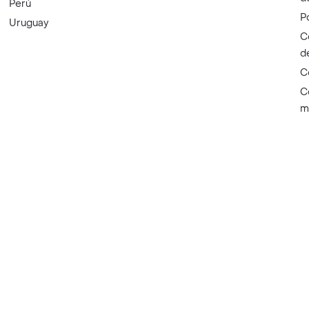
Perú
P
Uruguay
C
d
C
C
m