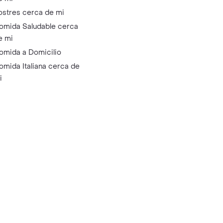
ostres cerca de mi
omida Saludable cerca
e mi
omida a Domicilio
omida Italiana cerca de
i