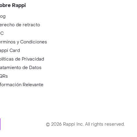
obre Rappi
log
erecho de retracto
IC
érminos y Condiciones
appi Card
olíticas de Privacidad
ratamiento de Datos
QRs
nformación Relevante
ry
©
2026
Rappi Inc. All rights reserved.