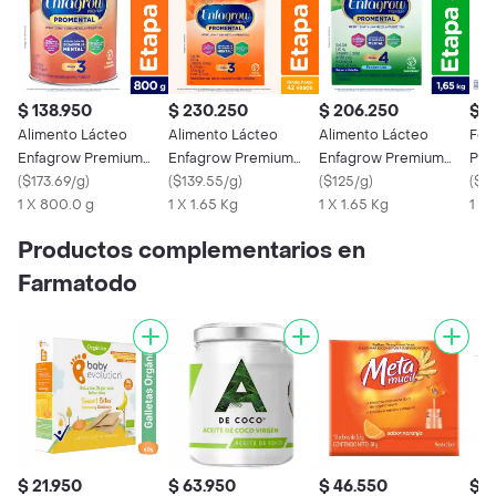
$ 138.950
$ 230.250
$ 206.250
$ 
Alimento Lácteo
Alimento Lácteo
Alimento Lácteo
Fórm
Enfagrow Premium
Enfagrow Premium
Enfagrow Premium
Pre
Promental Natural
(
$173.69/g
)
Promental Natural E3
(
$139.55/g
)
Promental Preescolar
(
$125/g
)
Eta
(
$21
Etapa 3 800 g
1 X 800.0 g
1650 g
1 X 1.65 Kg
E4 1650 g
1 X 1.65 Kg
1 X 
Productos complementarios en
Farmatodo
$ 21.950
$ 63.950
$ 46.550
$ 