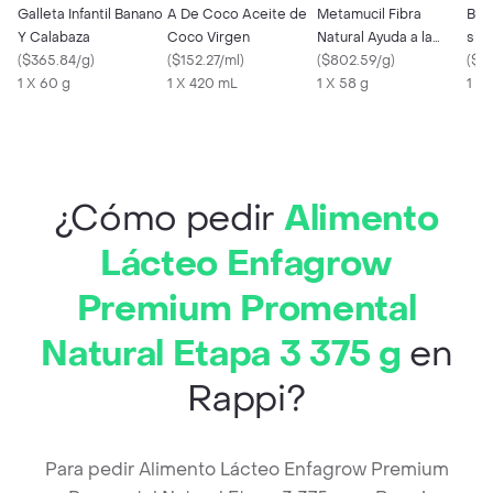
Galleta Infantil Banano
A De Coco Aceite de
Metamucil Fibra
Bab
Y Calabaza
Coco Virgen
Natural Ayuda a la
sin 
(
$365.84/g
)
(
$152.27/ml
)
Regularización
(
$802.59/g
)
con
(
$39
1 X 60 g
1 X 420 mL
Intestinal
1 X 58 g
1 X 
¿Cómo pedir
Alimento
Lácteo Enfagrow
Premium Promental
Natural Etapa 3 375 g
en
Rappi?
Para pedir Alimento Lácteo Enfagrow Premium