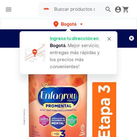
Bogotá
Regístrate
¿Nuevo en Rappi?
y disfruta de
Ingresa tu dirección en
envíos gratis por semanas
Aplican TyC
Bogotá
.
Mejor servicio,
entregas más rápidas y
los precios más
convenientes!