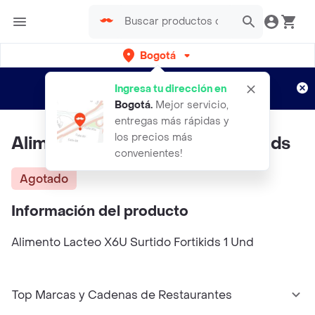
Bogotá
Regístrate
¿Nuevo en Rappi?
y disfruta de
Ingresa tu dirección en
envíos gratis por semanas
Aplican TyC
Bogotá
.
Mejor servicio,
entregas más rápidas y
los precios más
Alimento Lacteosurtido Forti Kids
convenientes!
Agotado
Información del producto
Alimento Lacteo X6U Surtido Fortikids 1 Und
Top Marcas y Cadenas de Restaurantes