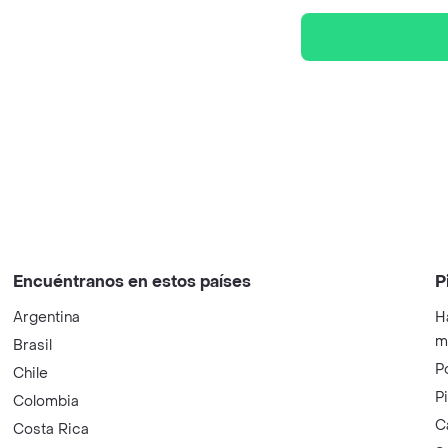
Encuéntranos en estos países
P
Argentina
H
m
Brasil
P
Chile
P
Colombia
C
Costa Rica