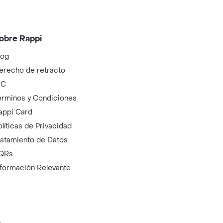
obre Rappi
log
erecho de retracto
IC
érminos y Condiciones
appi Card
olíticas de Privacidad
ratamiento de Datos
QRs
nformación Relevante