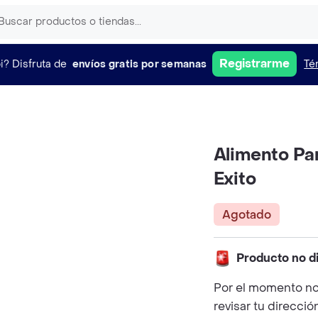
Registrarme
i?
Disfruta de
envíos gratis por semanas
Té
Alimento Pa
Exito
Agotado
Producto no d
Por el momento no
revisar tu direcció