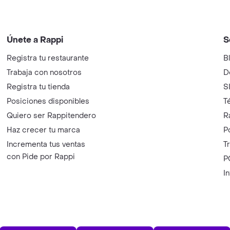
Únete a Rappi
S
Registra tu restaurante
B
Trabaja con nosotros
D
Registra tu tienda
S
Posiciones disponibles
T
Quiero ser Rappitendero
R
Haz crecer tu marca
P
Incrementa tus ventas
T
con Pide por Rappi
P
I