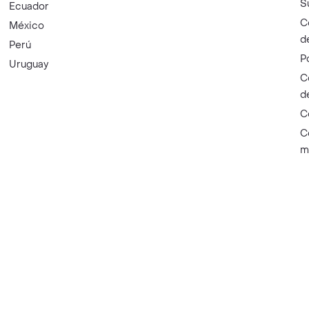
S
Ecuador
C
México
d
Perú
P
Uruguay
C
d
C
C
m