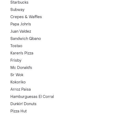
Starbucks
Subway
Crepes & Waffles
Papa John's
Juan Valdez
Sandwich Qbano
Tostao
Karen's Pizza
Frisby
Mc Donald's
Sr Wok
Kokoriko
Arroz Paisa
Hamburguesas El Corral
Dunkin' Donuts
Pizza Hut