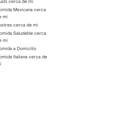
ushi cerca de mi
omida Mexicana cerca
e mi
ostres cerca de mi
omida Saludable cerca
e mi
omida a Domicilio
omida Italiana cerca de
i