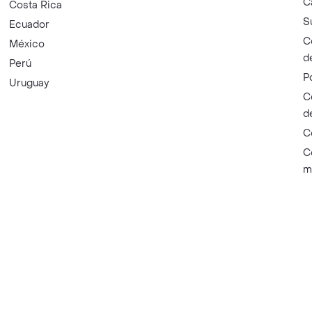
C
Costa Rica
S
Ecuador
C
México
d
Perú
P
Uruguay
C
d
C
C
m