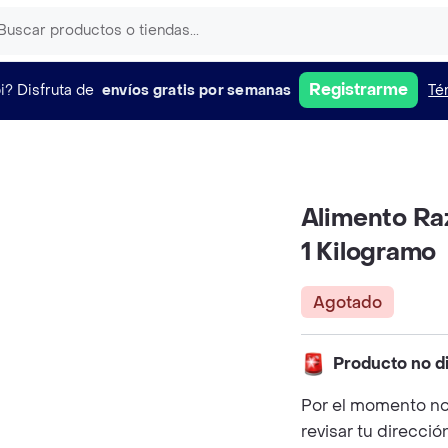
Registrarme
i?
Disfruta de
envíos gratis por semanas
Té
Alimento Raz
1 Kilogramo
Agotado
Producto no d
Por el momento no
revisar tu direcció