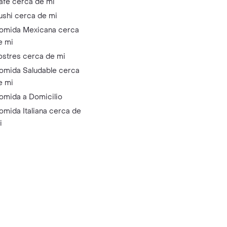
afé cerca de mi
ushi cerca de mi
omida Mexicana cerca
e mi
ostres cerca de mi
omida Saludable cerca
e mi
omida a Domicilio
omida Italiana cerca de
i