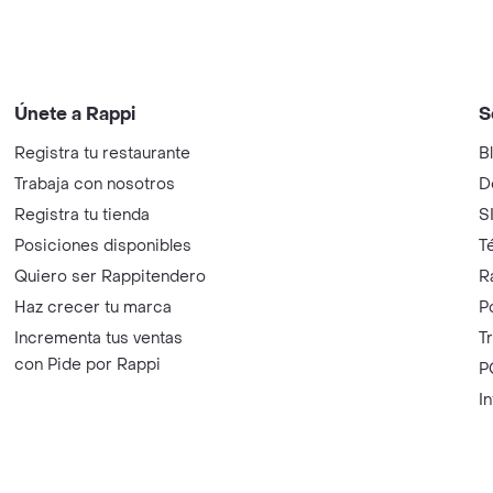
Únete a Rappi
S
Registra tu restaurante
B
Trabaja con nosotros
D
Registra tu tienda
S
Posiciones disponibles
T
Quiero ser Rappitendero
R
Haz crecer tu marca
P
Incrementa tus ventas
T
con Pide por Rappi
P
I