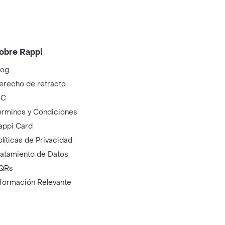
obre Rappi
log
erecho de retracto
IC
érminos y Condiciones
appi Card
olíticas de Privacidad
ratamiento de Datos
QRs
nformación Relevante