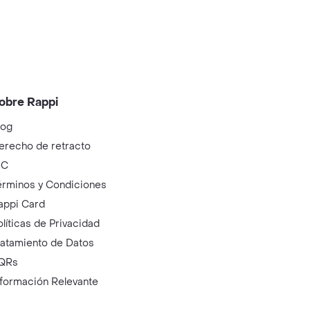
obre Rappi
log
erecho de retracto
IC
érminos y Condiciones
appi Card
olíticas de Privacidad
ratamiento de Datos
QRs
nformación Relevante