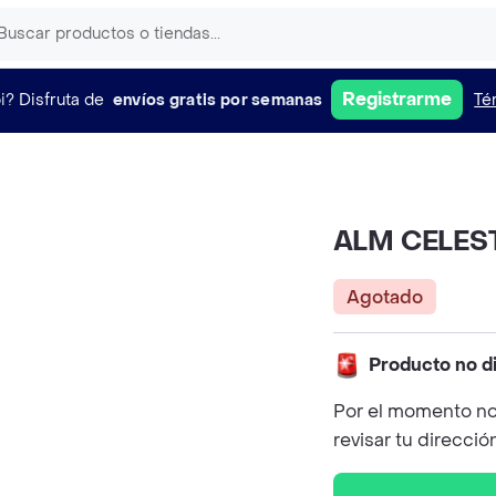
Registrarme
i?
Disfruta de
envíos gratis por semanas
Té
ALM CELES
Agotado
Producto no d
Por el momento no
revisar tu direcció