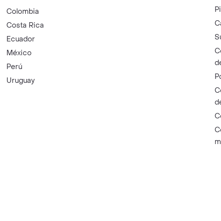
P
Colombia
C
Costa Rica
S
Ecuador
C
México
d
Perú
P
Uruguay
C
d
C
C
m