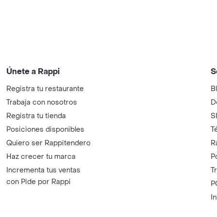
Únete a Rappi
S
Registra tu restaurante
B
Trabaja con nosotros
D
Registra tu tienda
S
Posiciones disponibles
T
Quiero ser Rappitendero
R
Haz crecer tu marca
P
Incrementa tus ventas
T
con Pide por Rappi
P
I