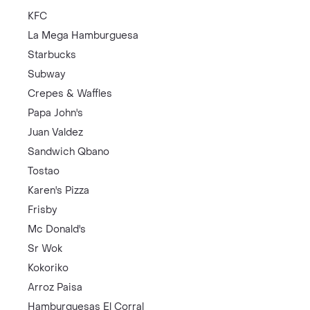
KFC
La Mega Hamburguesa
Starbucks
Subway
Crepes & Waffles
Papa John's
Juan Valdez
Sandwich Qbano
Tostao
Karen's Pizza
Frisby
Mc Donald's
Sr Wok
Kokoriko
Arroz Paisa
Hamburguesas El Corral