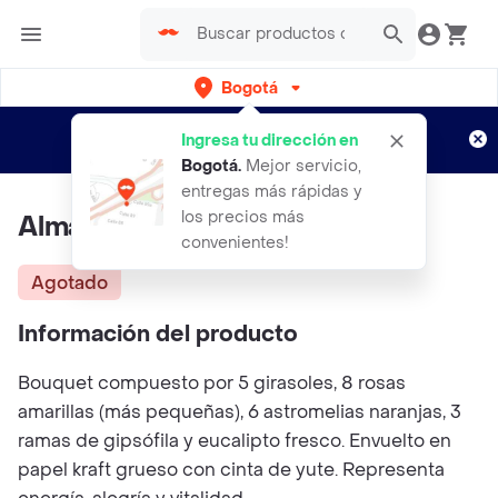
Bogotá
Regístrate
¿Nuevo en Rappi?
y disfruta de
Ingresa tu dirección en
envíos gratis por semanas
Aplican TyC
Bogotá
.
Mejor servicio,
entregas más rápidas y
los precios más
Alma Dorada
convenientes!
Agotado
Información del producto
Bouquet compuesto por 5 girasoles, 8 rosas
amarillas (más pequeñas), 6 astromelias naranjas, 3
ramas de gipsófila y eucalipto fresco. Envuelto en
papel kraft grueso con cinta de yute. Representa