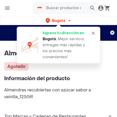
Bogotá
Regístrate
¿Nuevo en Rappi?
y disfruta de
Ingresa tu dirección en
envíos gratis por semanas
Aplican TyC
Bogotá
.
Mejor servicio,
entregas más rápidas y
los precios más
Almendra Francesa 125gr
convenientes!
Agotado
Información del producto
Almendras recubiertas con azúcar sabor a
vainilla_125GR
Top Marcas y Cadenas de Restaurantes