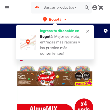
Bogotá
Regístrate
¿Nuevo en Rappi?
y disfruta de
Ingresa tu dirección en
envíos gratis por semanas
Aplican TyC
Bogotá
.
Mejor servicio,
entregas más rápidas y
los precios más
convenientes!