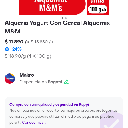
Alqueria Yogurt Con Cereal Alquemix
M&M
$ 11.890
/
u
$ 15.850
/
u
-
24
%
$118.90/g
(
4 X 100 g
)
Makro
Disponible en
Bogotá
Compra con tranquilidad y seguridad en Rappi
Nos enfocamos en ofrecerte los mejores precios, proteger tus
compras y que puedas utilizar el medio de pago más practico
para ti.
Conoce más...