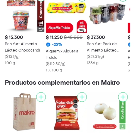
$ 15.300
$ 11.250
$ 15.000
$ 37.300
$ 1
Bon Yurt Alimento
Bon Yurt Pack de
-
25
%
Lácteo Chococandi
Alimento Lácteo
Alquemix Alqueria
Alq
(
$153/g
)
Surtido
(
$27.51/g
)
Trululu
Hoj
100 g
1356 g
(
$112.50/g
)
(
$64
1 X 100 g
3 X 
Productos complementarios en Makro