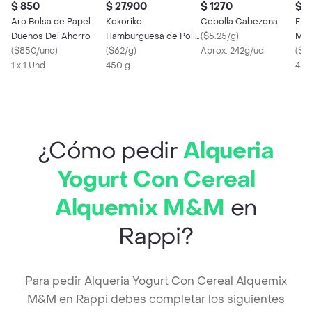
$ 850
$ 27.900
$ 1270
$ 2
Aro Bolsa de Papel
Kokoriko
Cebolla Cabezona
Fin
Dueños Del Ahorro
Hamburguesa de Pollo
(
$5.25/g
)
Moz
(
$850/und
)
Apanado
(
$62/g
)
Aprox. 242g/ud
450
(
$5
1 x 1 Und
450 g
450
¿Cómo pedir
Alqueria
Yogurt Con Cereal
Alquemix M&M
en
Rappi?
Para pedir Alqueria Yogurt Con Cereal Alquemix
M&M en Rappi debes completar los siguientes