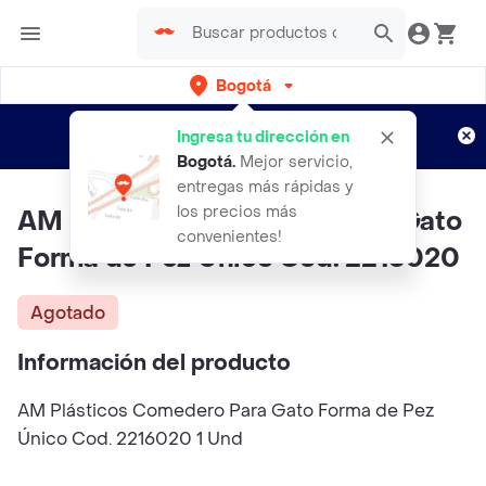
Bogotá
Regístrate
¿Nuevo en Rappi?
y disfruta de
Ingresa tu dirección en
envíos gratis por semanas
Aplican TyC
Bogotá
.
Mejor servicio,
entregas más rápidas y
los precios más
AM Plásticos Comedero Para Gato
convenientes!
Forma de Pez Único Cod. 2216020
Agotado
Información del producto
AM Plásticos Comedero Para Gato Forma de Pez
Único Cod. 2216020 1 Und