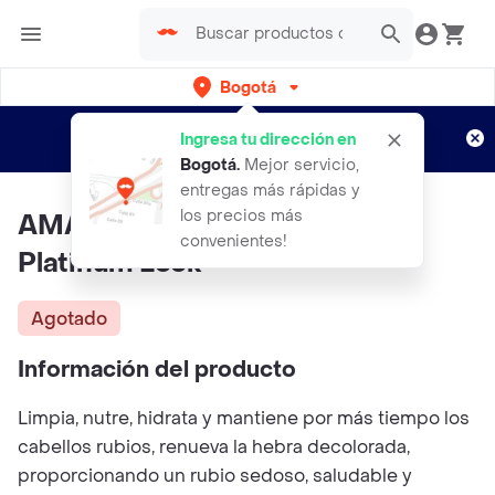
Bogotá
Regístrate
¿Nuevo en Rappi?
y disfruta de
Ingresa tu dirección en
envíos gratis por semanas
Aplican TyC
Bogotá
.
Mejor servicio,
entregas más rápidas y
los precios más
AMAZONICA Shampoo Beleza
convenientes!
Platinum Look
Agotado
Información del producto
Limpia, nutre, hidrata y mantiene por más tiempo los
cabellos rubios, renueva la hebra decolorada,
proporcionando un rubio sedoso, saludable y