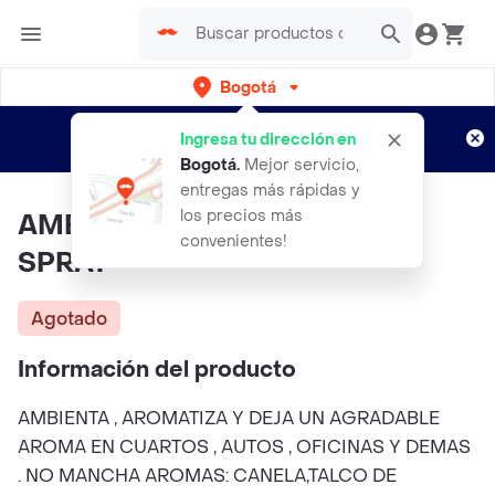
Bogotá
Regístrate
¿Nuevo en Rappi?
y disfruta de
Ingresa tu dirección en
envíos gratis por semanas
Aplican TyC
Bogotá
.
Mejor servicio,
entregas más rápidas y
los precios más
AMBIENTADOR LIQUIDO CON
convenientes!
SPRAY
Agotado
Información del producto
AMBIENTA , AROMATIZA Y DEJA UN AGRADABLE
AROMA EN CUARTOS , AUTOS , OFICINAS Y DEMAS
. NO MANCHA AROMAS: CANELA,TALCO DE