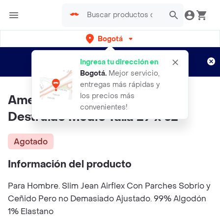
Bogotá
Regístrate
¿Nuevo en Rappi?
y disfruta de
Ingresa tu dirección en
envíos gratis por semanas
Aplican TyC
Bogotá
.
Mejor servicio,
entregas más rápidas y
los precios más
American Eagle Jean Slim
convenientes!
Destruído Medio Talla 29 x 32
Agotado
Información del producto
Para Hombre. Slim Jean Airflex Con Parches Sobrio y
Ceñido Pero no Demasiado Ajustado. 99% Algodón
1% Elastano