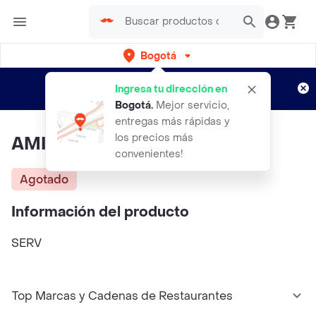
Bogotá
Regístrate
¿Nuevo en Rappi?
y disfruta de
Ingresa tu dirección en
envíos gratis por semanas
Aplican TyC
Bogotá
.
Mejor servicio,
entregas más rápidas y
los precios más
AMINO X
convenientes!
Agotado
Información del producto
SERV
Top Marcas y Cadenas de Restaurantes