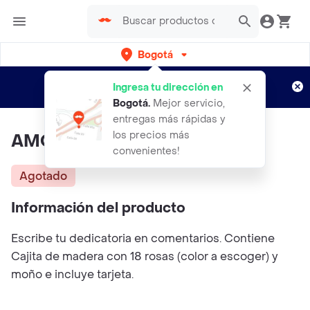
Bogotá
Regístrate
¿Nuevo en Rappi?
y disfruta de
Ingresa tu dirección en
envíos gratis por semanas
Aplican TyC
Bogotá
.
Mejor servicio,
entregas más rápidas y
los precios más
AMOR PURO
convenientes!
Agotado
Información del producto
Escribe tu dedicatoria en comentarios. Contiene
Cajita de madera con 18 rosas (color a escoger) y
moño e incluye tarjeta.