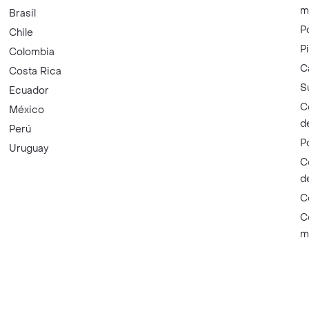
m
Brasil
P
Chile
P
Colombia
C
Costa Rica
S
Ecuador
C
México
d
Perú
P
Uruguay
C
d
C
C
m