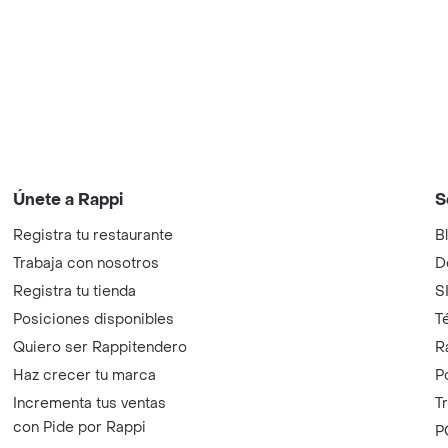
Únete a Rappi
S
Registra tu restaurante
B
Trabaja con nosotros
D
Registra tu tienda
S
Posiciones disponibles
T
Quiero ser Rappitendero
R
Haz crecer tu marca
P
Incrementa tus ventas
T
con Pide por Rappi
P