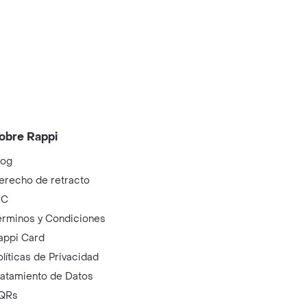
obre Rappi
log
erecho de retracto
IC
érminos y Condiciones
appi Card
olíticas de Privacidad
ratamiento de Datos
QRs