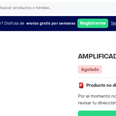
Registrarme
i?
Disfruta de
envíos gratis por semanas
Té
AMPLIFICAD
Agotado
Producto no d
Por el momento no
revisar tu direcció