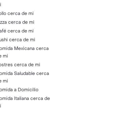
i
ollo cerca de mi
izza cerca de mi
afé cerca de mi
ushi cerca de mi
omida Mexicana cerca
e mi
ostres cerca de mi
omida Saludable cerca
e mi
omida a Domicilio
omida Italiana cerca de
i