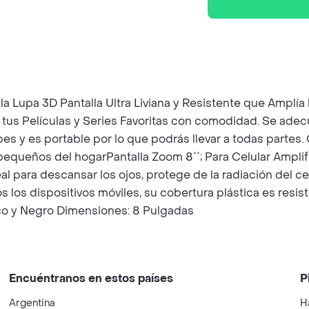
la Lupa 3D Pantalla Ultra Liviana y Resistente que Amplía l
er tus Películas y Series Favoritas con comodidad. Se ade
lpes y es portable por lo que podrás llevar a todas partes
queños del hogarPantalla Zoom 8´´; Para Celular Amplific
al para descansar los ojos, protege de la radiación del ce
os dispositivos móviles, su cobertura plástica es resist
anco y Negro Dimensiones: 8 Pulgadas
Encuéntranos en estos países
P
Argentina
H