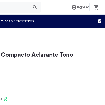
Ingreso
rminos y condiciones
o Compacto Aclarante Tono
tá