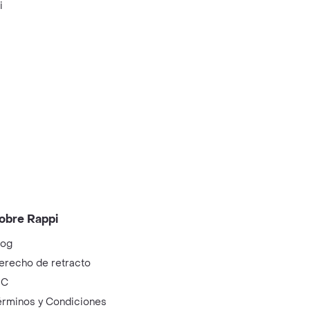
i
obre Rappi
log
erecho de retracto
IC
érminos y Condiciones