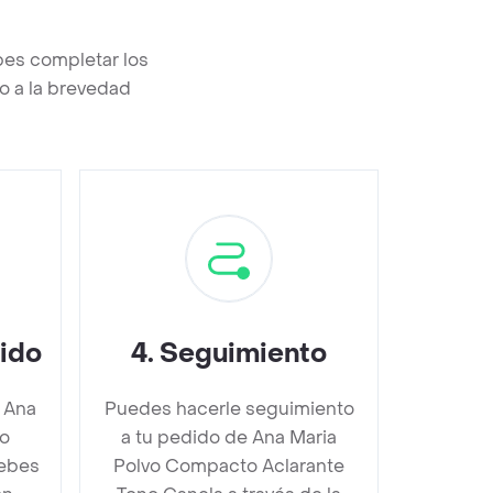
bes completar los
o a la brevedad
dido
4
.
Seguimiento
 Ana
Puedes hacerle seguimiento
to
a tu pedido de Ana Maria
debes
Polvo Compacto Aclarante