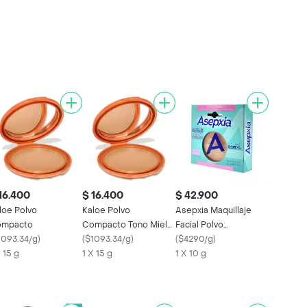
16.400
$ 16.400
$ 42.900
loe Polvo
Kaloe Polvo
Asepxia Maquillaje
mpacto
Compacto Tono Miel
Facial Polvo
1093.34/g
)
#3
(
$1093.34/g
)
Compacto Natural
(
$4290/g
)
X 15 g
1 X 15 g
1 X 10 g