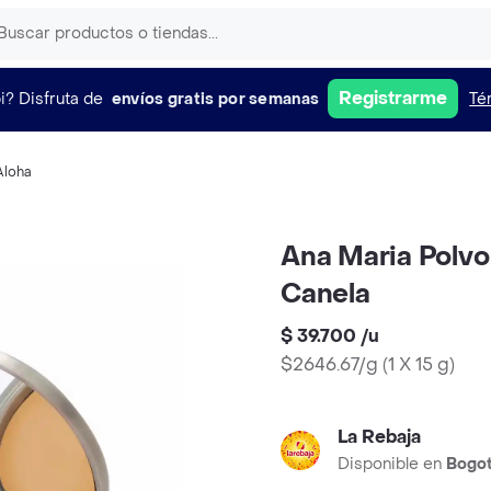
Registrarme
i?
Disfruta de
envíos gratis por semanas
Té
Aloha
Ana Maria Polv
Canela
$ 39.700
/
u
$2646.67/g
(
1 X 15 g
)
La Rebaja
Disponible en
Bogo