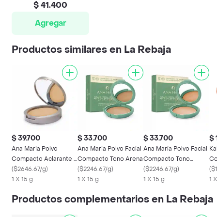
$ 41.400
Agregar
Productos similares en La Rebaja
$ 39.700
$ 33.700
$ 33.700
$ 
Ana Maria Polvo
Ana Maria Polvo Facial
Ana María Polvo Facial
Ka
Compacto Aclarante y
Compacto Tono Arena
Compacto Tono
Co
Humectante SPF 20+
(
$2646.67/g
)
(
$2246.67/g
)
Canela
(
$2246.67/g
)
(
$
1 X 15 g
1 X 15 g
1 X 15 g
1 
Productos complementarios en La Rebaja