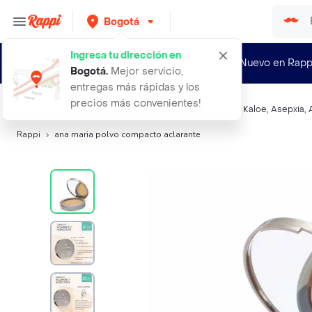
Bogotá
Ingresa tu dirección en
¿Nuevo en Rapp
Bogotá
.
Mejor servicio,
entregas más rápidas y los
precios más convenientes!
Búsquedas relacionadas:
Polvo Compacto
,
Ana Maria
,
Kaloe
,
Asepxia
,
Rappi
ana maria polvo compacto aclarante