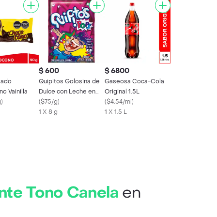
$ 600
$ 6800
lado
Quipitos Golosina de
Gaseosa Coca-Cola
o Vainilla
Dulce con Leche en
Original 1.5L
g
)
Polvo Pops
(
$75/g
)
(
$4.54/ml
)
1 X 8 g
1 X 1.5 L
nte Tono Canela
en