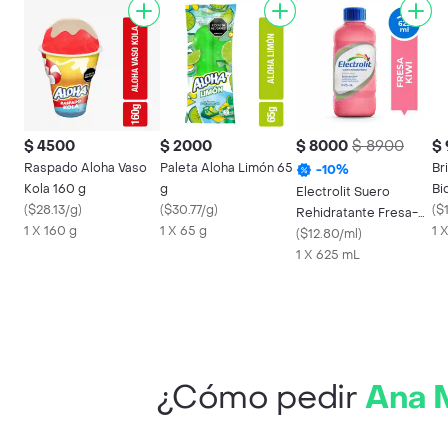
$ 4500
$ 2000
$ 8000
$ 8900
$
Raspado Aloha Vaso
Paleta Aloha Limón 65
Br
-
10
%
Kola 160 g
g
Bi
Electrolit Suero
(
$28.13/g
)
(
$30.77/g
)
(
$
Rehidratante Fresa-
1 X 160 g
1 X 65 g
1 
Kiwi
(
$12.80/ml
)
1 X 625 mL
¿Cómo pedir
Ana 