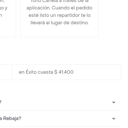
n,
Tono Canela a través de la
go y
aplicación. Cuando el pedido
n
esté listo un repartidor te lo
llevará al lugar de destino.
en Éxito cuesta $ 41.400
?
a Rebaja?