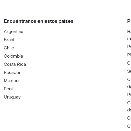
Encuéntranos en estos países
P
Argentina
H
m
Brasil
P
Chile
P
Colombia
C
Costa Rica
S
Ecuador
C
México
d
Perú
P
Uruguay
C
d
C
C