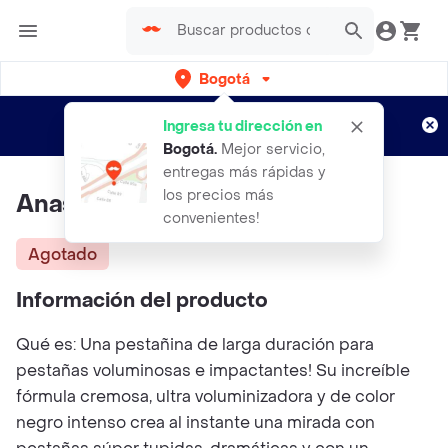
Bogotá
Regístrate
¿Nuevo en Rappi?
y disfruta de
Ingresa tu dirección en
envíos gratis por semanas
Aplican TyC
Bogotá
.
Mejor servicio,
entregas más rápidas y
los precios más
Anastasia Lash Brag Mascara
convenientes!
Agotado
Información del producto
Qué es: Una pestañina de larga duración para
pestañas voluminosas e impactantes! Su increíble
fórmula cremosa, ultra voluminizadora y de color
negro intenso crea al instante una mirada con